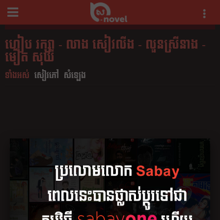
ហៀប រក្សា - លាង សៀវលីង - លួនស្រីនាង -
មឿត សុឃី
ទាំងអស់
សៀវភៅ
សំឡេង