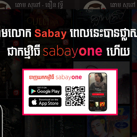
ឆោម សុពៅ - ធឿន វុទ្ធី
ឆោម សុពៅ 
៣០ មីនា ២០២២
ត្រា
ស្នាដៃ 0
៣០ មីនា ២០២
ស្នាដៃ 0
ឆោម សុពៅ - ប៉ាន់ សុរ៉ាន់
ជូន
២៨ មីនា ២០២
- ហៀប រក្សា
ស្នាដៃ 10
២៨ មីនា ២០២២
ស្នាដៃ 0
សួង ម៉ាក់
៨ កុម្ភៈ ២០១៧
ស្នាដៃ 6
រីម គីន
ចិន្ត ឧត្តម
៨ វិច្ឆិកា ១៩១១
2022-03-02
ស្នាដៃ 2
ស្នាដៃ 0