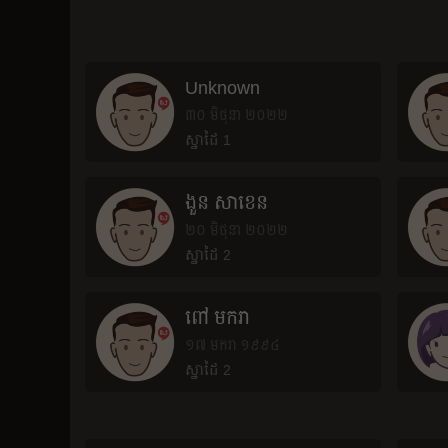
Unknown
៣០ មិថុនា ២០២២
ស្នាដៃ 1
ងួន សាខេន
២០ មិថុនា ២០២២
ស្នាដៃ 2
ពៅ មករា
១៧ មករា ១៩៩៤
ស្នាដៃ 2