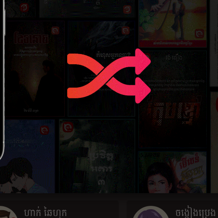
ធឿន វុទ្វី
សាំង ហ៊ែល
1996-02-26
2021-02-26
ស្នាដៃ 22
ស្នាដៃ 2
អុឹម ថុក
អ្នកស្រី ម
2022-02-21
(ទន្សាយ)
ស្នាដៃ 3
1970-01-01
ស្នាដៃ 10
ឆាយ លីហេង
វង់ ផឿង
1996-09-26
1943-06-11
ស្នាដៃ 6
ស្នាដៃ 3
ហាក់ ឆៃហុក
ចង្កៀងប្រេង