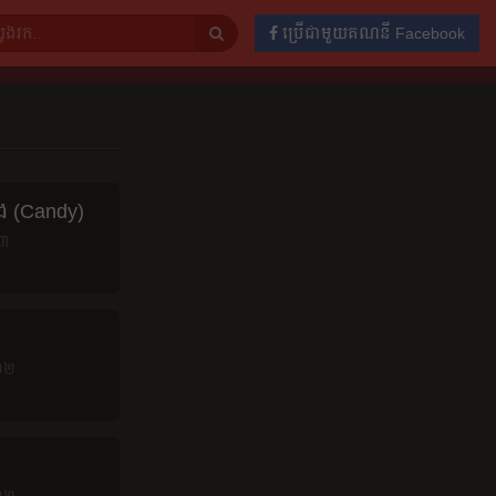
ប្រើជាមួយគណនី Facebook
ាង (Candy)
៣
ន
២២