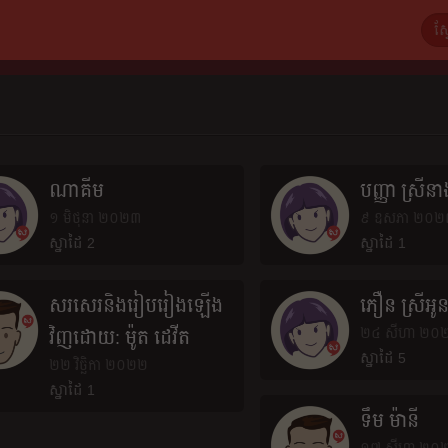
ណាគីម
បញ្ញា ស្រីន
១ មិថុនា ២០២៣
៩ ឧសភា ២០២
ស្នាដៃ 2
ស្នាដៃ 1
សរសេរនិងរៀបរៀងឡើង
ភឿន ស្រីអូ
២៤ សីហា ២០
វិញដោយ: ម៉ូត ដេវីត
ស្នាដៃ 5
២២ វិច្ឆិកា ២០២២
ស្នាដៃ 1
ទឹម ម៉ានី