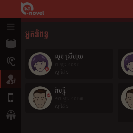
អ្នកនិពន្ធ
លួន ស្រី​ហួយ
៧ កុម្ភៈ ២០១៨
ស្នាដៃ 5
រ៉ាហ្ស៊ី
១៧ កុម្ភៈ ២០២៣
ស្នាដៃ 3