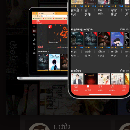
ឧកញ៉ា សុត្តន្ដប្រីជាឥន្ទ
2017-02-21
ស្នាដៃ 1
កែវ សេងរដ្ឋា
2018-05-09
ស្នាដៃ 3
គឹម ហាក់
1905-01-06
ស្នាដៃ 1
រ. ដោវិទ