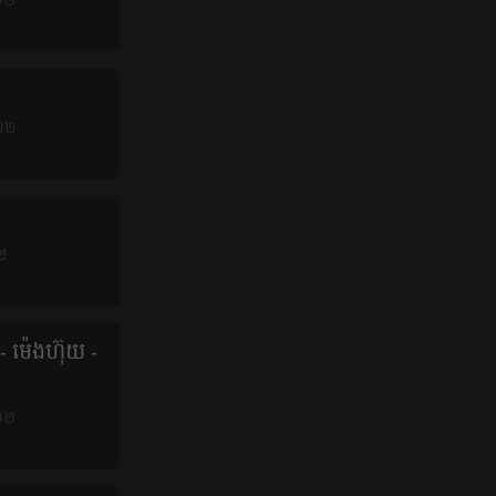
២២
០២២
៩
 ម៉េងហ៊ុយ -
២២