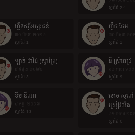
១៧ សីហា ២០
ស្នាដៃ 22
ហ្មឺនភក្តីអក្សរតន់
ញ៉ុក ថែម
៣០ មិថុនា ២០២២
៣០ មិថុនា ២
ស្នាដៃ 1
ស្នាដៃ 1
ឡាត់ ដាវីដ (ស្វាព្រៃ)
នី ស្រីពេជ្រ
៨ មិថុនា ២០២២
១២ តុលា ១៩៩
ស្នាដៃ 3
ស្នាដៃ 9
ខឹម ឌីណា
ឆោម សុពៅ -
៨ កុម្ភៈ ២០១៧
ស្រៀវលីង
ស្នាដៃ 10
២១ មេសា ២០
ស្នាដៃ 0