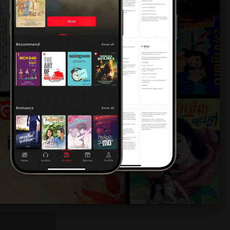
៉ៅសំណាង