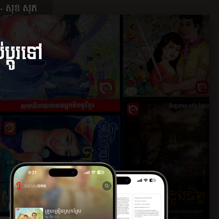
- សុខ សុភ
២
២