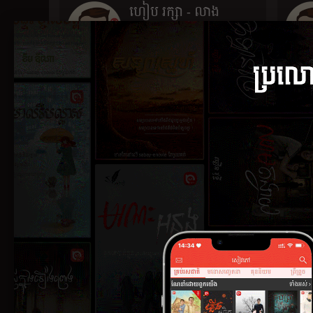
ហៀប រក្សា - លាង
សៀវលីង - លួនស្រីនាង -
មឿត សុឃី
៣០ មីនា ២០២២
ស្នាដៃ 0
នូ ហាច
២៦ មិថុនា ១៩១៦
ស្នាដៃ 2