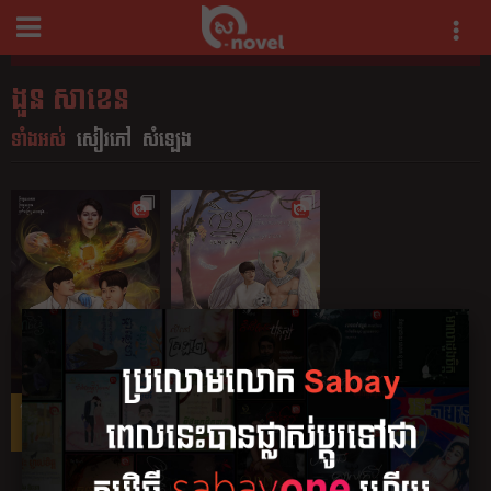
ងួន សាខេន
ទាំងអស់
សៀវភៅ
សំឡេង
4.5 (6)
4.09 (11)
ក្រមួនអាម៉ាប់
កិន្នរា