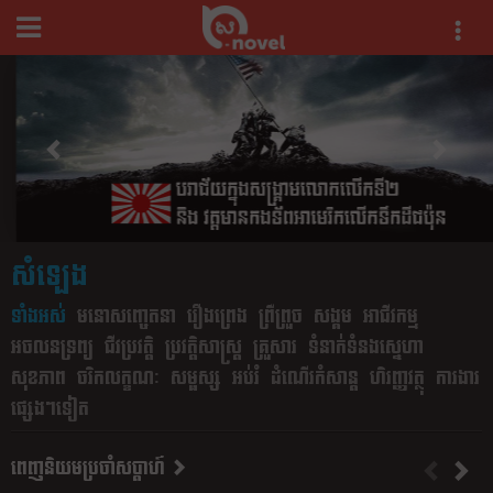
សំឡេង
ទាំងអស់
មនោសញ្ចេតនា​
រឿងព្រេង
ព្រឺព្រួច
សង្គម
អាជីវកម្ម
អចលន​ទ្រព្យ
ជីវប្រវត្តិ
ប្រវត្តិសាស្រ្ត
គ្រួសារ
ទំនាក់ទំនងស្នេហា
សុខភាព
ច​រិ​ក​លក្ខណៈ
សម្ផស្ស
អប់រំ
ដំណើរកំសាន្ត
ហិរញ្ញវត្ថុ
ការងារ
ផ្សេងៗទៀត​
ពេញនិយមប្រចាំសប្តាហ៍