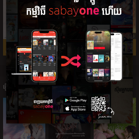
3.96 (785)
4.13 (798)
4.34 (809)
លុយ ១០ ដុល្លារ
ប្រពន្ធ​សម្លាញ់
រាជបុត្រទាំងបី និង
(ល្ខោ...
វ...
រឿងថ្មី