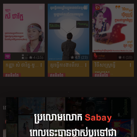
4 (15)
4.3 (23)
4 (10)
កញ្ញា សំ ថារ័ត្ន-ម្ច...
គួរ​ធ្វើការងារ​ពីរ​ប...
វិធីសាស្រ្តធ្វើ
អោយស្...
ឥតគិតថ្លៃ
ឥតគិតថ្លៃ
ឥតគិតថ្លៃ
ពេញនិយម