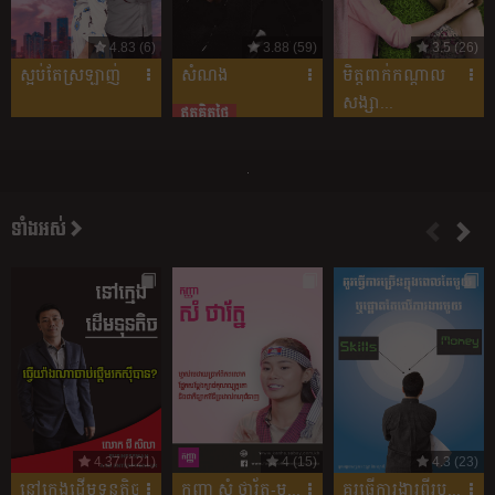
4.83 (6)
3.88 (59)
3.5 (26)
ស្អប់តែស្រឡាញ់
សំណង
មិត្តពាក់កណ្តាល
សង្សា...
ឥតគិតថ្លៃ
ទាំងអស់
4.37 (121)
4 (15)
4.3 (23)
នៅក្មេងដើមទុនតិច
កញ្ញា សំ ថារ័ត្ន-ម្ច...
គួរ​ធ្វើការងារ​ពីរ​ប...