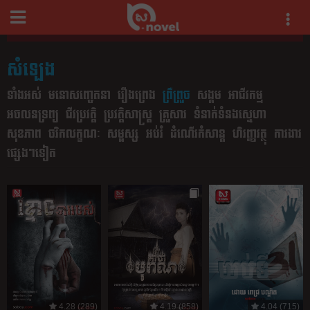
សំឡេង
ទាំងអស់
មនោសញ្ចេតនា​
រឿងព្រេង
ព្រឺព្រួច
សង្គម
អាជីវកម្ម
អចលន​ទ្រព្យ
ជីវប្រវត្តិ
ប្រវត្តិសាស្រ្ត
គ្រួសារ
ទំនាក់ទំនងស្នេហា
សុខភាព
ច​រិ​ក​លក្ខណៈ
សម្ផស្ស
អប់រំ
ដំណើរកំសាន្ត
ហិរញ្ញវត្ថុ
ការងារ
ផ្សេងៗទៀត​
4.28 (289)
4.19 (858)
4.04 (715)