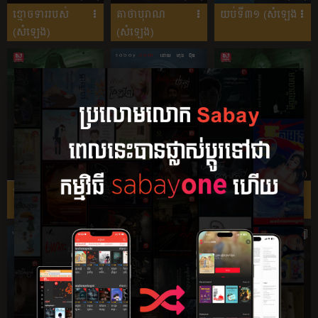
ខ្មោចទាររបស់
គាថាបុរាណ
យប់ទី៣១ (សំឡេង)
(សំឡេង)
(សំឡេង)
4.38 (34)
5.14 (22)
4.29 (17)
ស្រីតូចបាត់ខ្លួន (សំ...
រាត្រីដំបូង
ទារិកាបារាំង
សម្រាប់និ...
(សំឡេង)