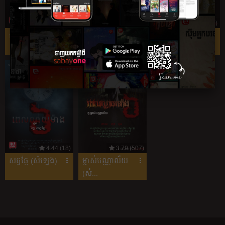
4.82 (28)
5.33 (12)
7.76 (29)
ផ្ទះផ្ទាល់ខ្លួន (សំឡ...
អ្នក​ស្នង​មរតក​ផ្ទះ​...
អ្នក​មាន​និស្ស័យ​នឹង...
4.44 (18)
3.79 (507)
សត្វឆ្កែ (សំឡេង)
ម្ចាស់​បណ្ណាល័យ​
(សំ...