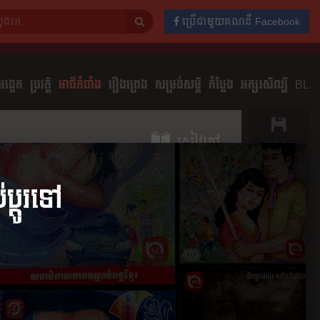
ប្រើជាមួយគណនី Facebook
ង្កេត
ប្រវត្តិ
អាថ៌កំបាំង
រឿងព្រេង
សម្រង់សម្ដី
កំប្លែង
អក្សរសិល្បិ៍
BL
សៀវភៅ
រក្សាទុក
ចែករំលែក
ភាគ
មតិយោបល់
0
២០២២