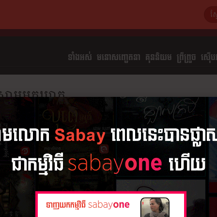
ទាំងអស់
មនោសញ្ចេតនា​
គុននិយម
ព្រឺព្រួច
ស៊ើបអ
ស្នាមអត្តឃាត
ដោយ
ធឿន វុទ្វី
សង្ខេប
1 ភាគ
អានរឿង
វគ្គទី ១
២៤ ឧសភា 