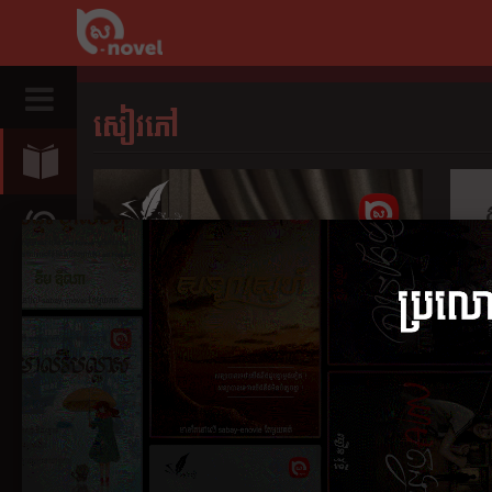
សៀវភៅ