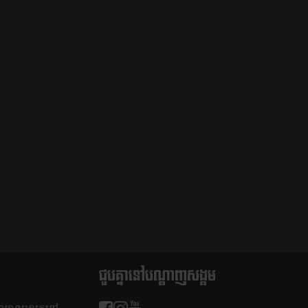
ជួបគ្នានៅបណ្តាញសង្គម