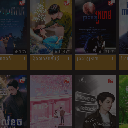
5 (7)
4.14 (7)
4.71 (7)
រែពណ៌
ព្រៃល្បាស់ខៀវខ្ចី
ព្រះចន្ទក្រហម
ព្រ