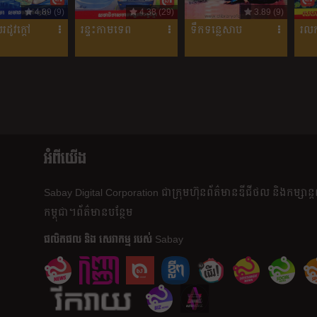
4.89 (9)
4.38 (29)
3.89 (9)
លរដូវក្តៅ
រន្ទះកាមទេព
ទឹកទន្លេសាប
រលក
អំពីយើង
Sabay Digital Corporation
ជា​ក្រុមហ៊ុន​ព័ត៌មាន​ឌីជីថល និង​កម្សាន្
កម្ពុជា។
ព័ត៌មាន​បន្ថែម
ផលិត​ផល​ និង​ សេវាកម្ម របស់ Sabay