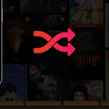
3 (4)
5 (1)
4.67 (3)
ុព្វតា
បើនៅស្រឡាញ់
បេះដូងមេគង្គ
សម្
4.67 (6)
3.5 (2)
4.8 (10)
លវិបល្លាស
ទេវបុត្រភពផ្កាយ
បងធំកំពូលស្នេហ៍
ចម្ក