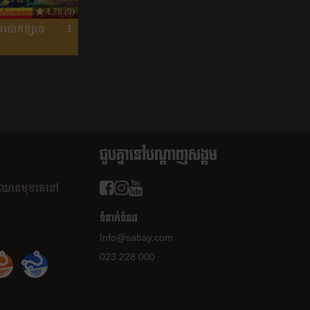
4.78 (9)
បោកខ្សាច់
ជួបគ្នានៅបណ្តាញសង្គម
ត​ឈាន​មុខ​គេ​នៅ​
ទំនាក់ទំនង
Info@sabay.com
023 228 000