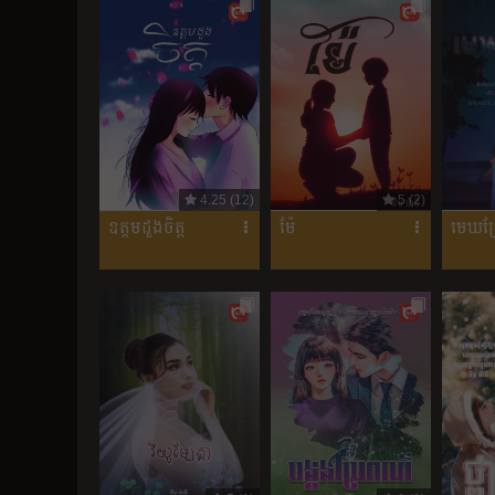
4.25 (12)
5 (2)
ឧត្តមដួងចិត្ត
ម៉ែ
មេឃប្