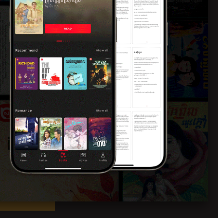
ព្រៃកប់ខ្មោច
២ មិថុនា ២០២៣
3.48 (21)
4.57 (7)
បថ
4.33 (9)
ារផ្កាស្នេហ៍