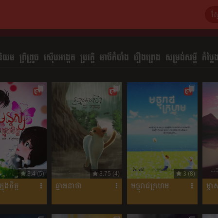
និយម
ព្រឺព្រួច
ស៊ើបអង្កេត
ប្រវត្តិ
អាថ៌កំបាំង
រឿងព្រេង
សម្រង់សម្ដី
កំប្លែ
3.4 (5)
3.75 (4)
3 (8)
នុងចិត្ត
ឆ្មាអនាថា
មច្ចុរាជក្រហម
ម្ច