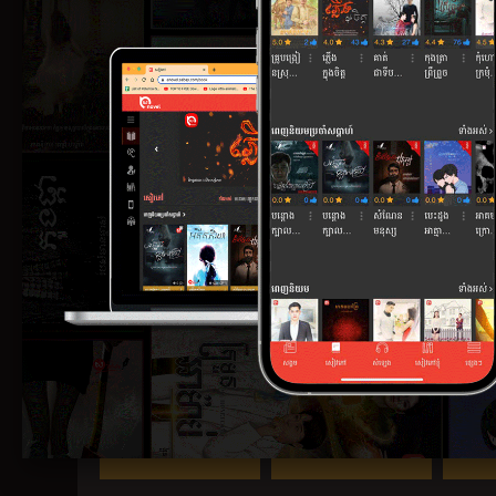
4 (4)
4.83 (6)
សារចុងក្រោយ
ខែរនោច
ជ្រលងប
4 (3)
4.67 (9)
សន្យាស្នេហ៍
ម្ចាស់ផ្ទះម្ចាស់ចិត្...
ស្រមោ