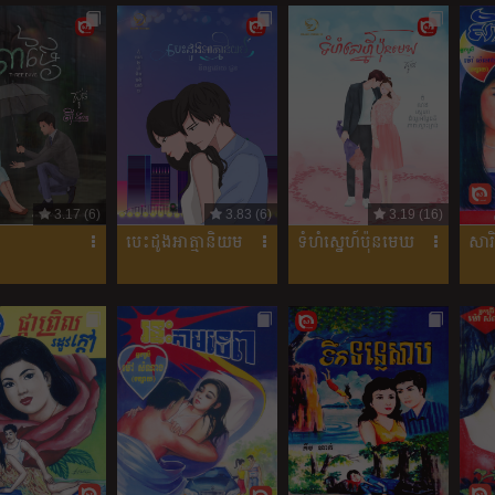
3.17 (6)
3.83 (6)
3.19 (16)
បេះដូងអាត្មានិយម
ទំហំស្នេហ៍ប៉ុនមេឃ
សារ