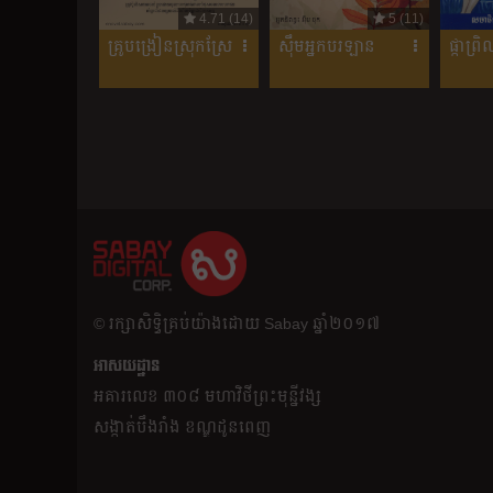
4.71 (14)
5 (11)
គ្រូបង្រៀនស្រុកស្រែ
ស៊ឹមអ្នកបរឡាន
ផ្កាព្រិ
​© រក្សា​សិទ្ធិ​គ្រប់​យ៉ាង​ដោយ​ Sabay ឆ្នាំ​២០១៧
អាសយដ្ឋាន
អគារ​លេខ ៣០៨ មហាវិថីព្រះមុន្នីវង្ស
សង្កាត់បឹងរាំង ខណ្ឌដូនពេញ