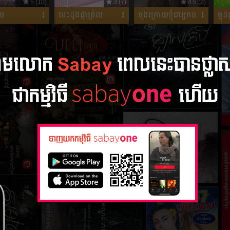
5 (10)
3 (7)
4.5 (2)
ួច
បេះដូងផ្កាព្រិល
ចុងក្រោយខ្ញុំជាអ្នកច...
ម្កុដ
4.92 (12)
3.5 (4)
4.2 (10)
៍
ភ្លើងគំនុំដួងចិត្ត
ព្យុះពពក
ឆ្នា