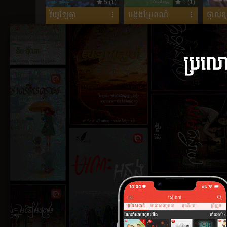
5 (1)
1 (1)
វីយូឡែត្តា
បង្កងប្រែពណ៌
ថ្ពាល់ខ
3.29 (7)
3.2 (10)
ខ្សាច់ភ្លើង
ខ្លារខិន
វេហាស