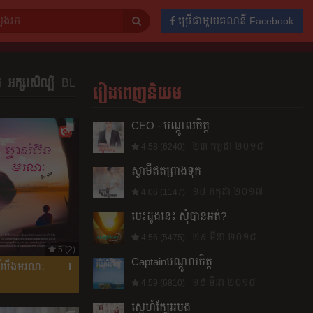
ប្រើជាមួយគណនី Facebook
ង
អក្សរសិល្បិ៍
BL
រឿងពេញនិយម
CEO - បណ្ដូល​ចិត្ត
២៣ កក្កដា ២០១៨
4.58 (6240)
ស្វាមី​ឥត​ព្រាងទុក​
១៨ កក្កដា ២០១៧
4.06 (1147)
បេះ​ដូង​នេះ សុំ​បាន​អត់​?
២៩ មីនា ២០១៨
4.56 (5475)
5 (2)
Captainបណ្ដូល​ចិត្ត
ាស់បឹងមរណៈ
១៩ មីនា ២០១៨
4.59 (6810)
ស្នេហ៍​ក្បែរ​របង