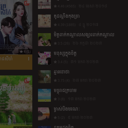
២៤ មេសា ២០១៨
4.46 (4565)
គូ​ដណ្ដឹង​កុងត្រា​
៤ ធ្នូ ២០១៧
4.39 (1885)
មិត្តពាក់កណ្តាលសង្សារពាក់កណ្តាល
២៦ កក្កដា ២០២៣
3.5 (26)
4 (1)
មនុស្សក្នុងចិត្ត
ៃរាជសីហ៍
៣១ មករា ២០២៣
3.4 (5)
ឆ្មាអនាថា
២៧ មករា ២០២៣
3.75 (4)
មច្ចុរាជក្រហម
១៣ មករា ២០២៣
3 (8)
ម្ចាស់បឹងមរណៈ
៥ មករា ២០២៣
5 (2)
ឧត្តមដួងចិត្ត