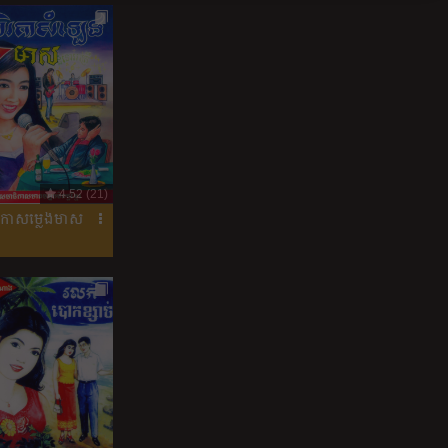
4.52 (21)
ិកាសម្លេងមាស