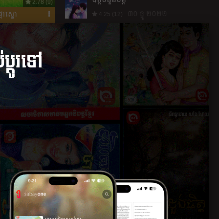
2.78 (9)
៣០ ធ្នូ ២០២២
ផ្កាស្នោ
4.25 (12)
រឿងថ្មី
ស្អប់តែស្រឡាញ់
៣១ សីហា ២០២៣
4.83 (6)
សំណង
២៤ សីហា ២០២៣
3.88 (59)
4.78 (23)
មិត្តពាក់កណ្តាលសង្សារពាក់កណ្តាល
ំអូន១៦
២៦ កក្កដា ២០២៣
3.5 (26)
កូនអ្នកស្នងរូប
១៦ មិថុនា ២០២៣
4.16 (103)
The share house
៩ មិថុនា ២០២៣
4 (21)