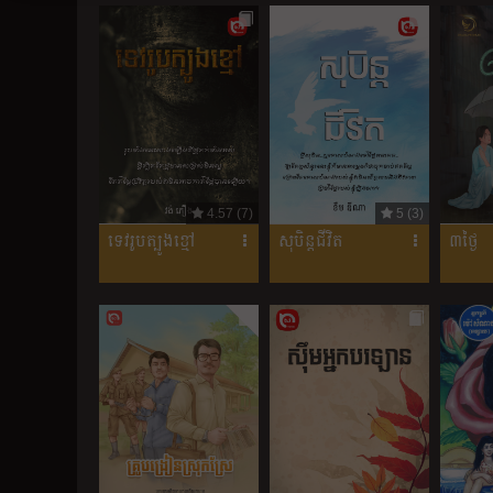
4.57 (7)
5 (3)
ទេវរូបត្បូងខ្មៅ
សុបិន្តជីវិត
៣ថ្ងៃ