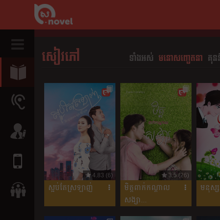
សៀវភៅ
ទាំងអស់
មនោសញ្ចេតនា​
គុន
4.83 (6)
3.5 (26)
ស្អប់តែស្រឡាញ់
មិត្តពាក់កណ្តាល
មនុស្សក្
សង្សា...