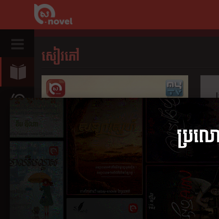
សៀវភៅ