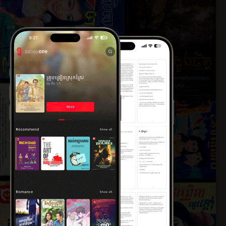
ភាគ​ទី​៤
២០១៦
២៣ ឧសភា ២០១៦
ភាគ​ទី​៦
២០១៦
២៥ ឧសភា ២០១៦
ភាគបញ្ចប់​
២០១៦
២៧ ឧសភា ២០១៦