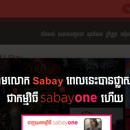
ទាំងអស់
មនោសញ្ចេតនា​
គុននិយម
ព្រឺព្រួច
ស៊ើបអ
If I Stay
ដោយ
សាធ វាសនា
សង្ខេប
8 ភាគ (ចប់)
អានរឿង
ភាគ​ទី​១
១៨ ឧសភា ២