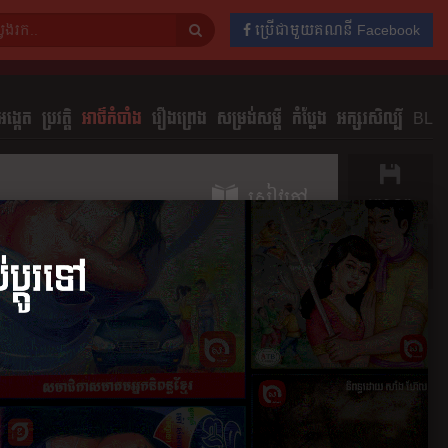
ប្រើជាមួយគណនី Facebook
ង្កេត
ប្រវត្តិ
អាថ៌កំបាំង
រឿងព្រេង
សម្រង់សម្ដី
កំប្លែង
អក្សរសិល្បិ៍
BL
សៀវភៅ
រក្សាទុក
ចែករំលែក
ភាគ
មតិយោបល់
0
ភាគ​ទី​២
០១៦
១៩ ឧសភា ២០១៦