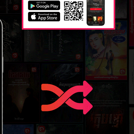
ភាគ​ទី​៣
២០ ឧសភា 
ភាគ​ទី​៥
២៤ ឧសភា 
ភាគ​ទី​៧
២៦ ឧសភា 