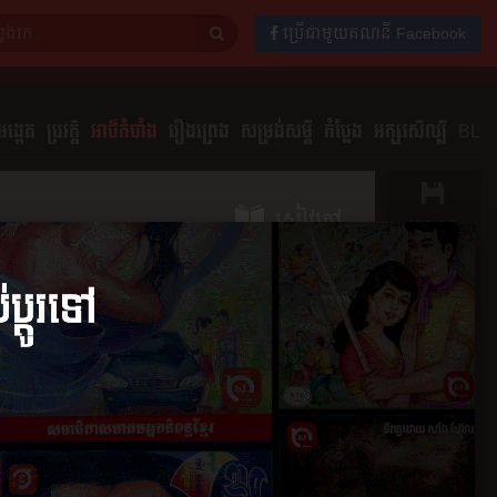
ប្រើជាមួយគណនី Facebook
ង្កេត
ប្រវត្តិ
អាថ៌កំបាំង
រឿងព្រេង
សម្រង់សម្ដី
កំប្លែង
អក្សរសិល្បិ៍
BL
សៀវភៅ
រក្សាទុក
ចែករំលែក
ភាគ
មតិយោបល់
0
េហ៍
១០៖ ទណ្ឌកម្ម
២០២២
១២ កក្កដា ២០២២