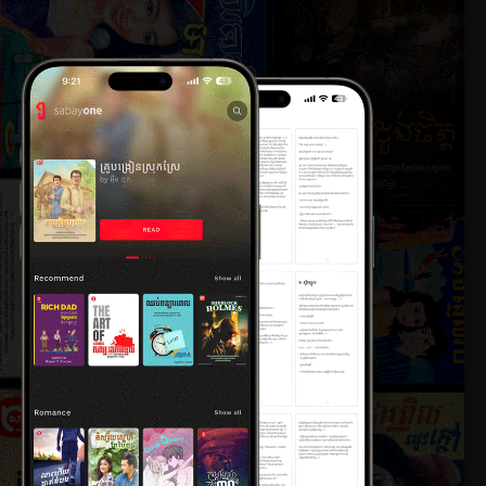
ណាក់ហ្លួង
១២៖ ភពនិមិត្ត
២០២២
១២ កក្កដា ២០២២
ោលស្នេហ៍
១៤៖
២០២២
អារម្មណ៍ច្របូលច្...
១២ កក្កដា ២០២២
ាម្តាយ
១៦៖ សម្រស់ព្រះចន្ទ
២០២២
១២ កក្កដា ២០២២
ីចុងក្រោយ
១៨៖ ផ្ទះចាស់បុរាណ
២០២២
១២ កក្កដា ២០២២