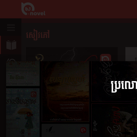
សៀវភៅ