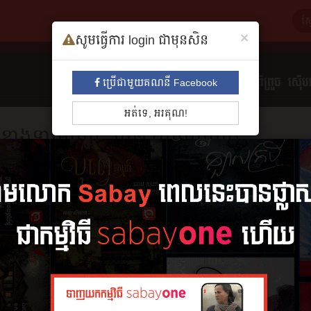
×
សូមធ្វើការ login ជាមុនសិន
ទាំងអស់
មនោសញ្ចេតនា​
គុននិយម
ព្រឺព្រួច
ស៊ើបអ
ប្រើជាមួយគណនី Facebook
អត់ទេ, អរគុណ!
ខ្លោងទ្វារមរណៈ វគ្គ២ (បុព្វេស្នេហ៍)
ដោយ
ជូន
សង្ខេប
10 ភាគ
អានរឿង
៩៖ បុព្វេស្ន
១២ កក្កដា 