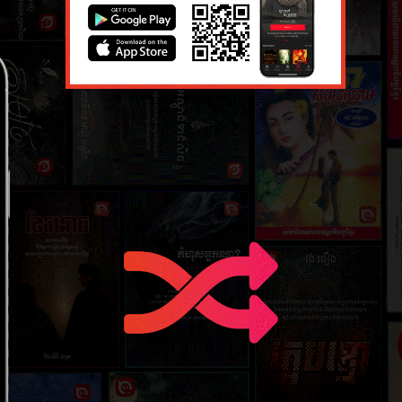
១១៖ ភូមិដំ
១២ កក្កដា 
១៣៖ ស្រម
១២ កក្កដា 
១៥៖ ចិត្តជ
១២ កក្កដា 
១៧៖ រាត្រ
១២ កក្កដា 