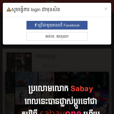
×
សូមធ្វើការ login ជាមុនសិន
សៀវភៅ
ប្រើជាមួយគណនី Facebook
ទាំងអស់
មនោសញ្ចេតនា​
គុននិយម
ព្រឺព្រួច
ស៊ើបអង្កេត
ប្រវត្តិ
អត់ទេ, អរគុណ!
អាថ៌កំបាំង
រឿងព្រេង
សម្រង់សម្ដី
កំប្លែង
អក្សរសិល្បិ៍
BL
អាគមក្នុងផ្ទះ
ដោយ
ជូន
10 ភាគ
អានរឿង
ចែករំលែក
រក្សាទុក