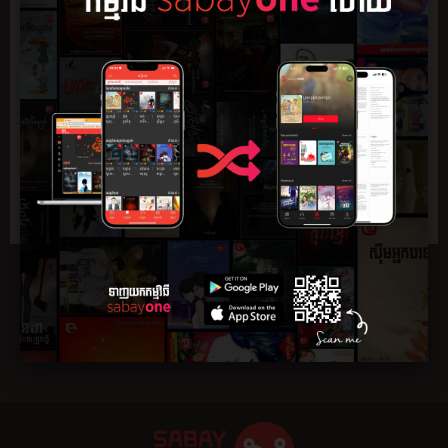
សង្ខេប
ភាគ
មតិយោបល់
0
ដំណាក់ហ្លួង បានឆក់យកជីវិតមនុស្សជាច្រើននាក់។ មនុស្សម្នាជា
ច្រើនគឺខ្លាចរអាដំណាក់នេះរហូតដល់ពូជពង្សហ្លួងត្រូវបានគេរើសអើង
នៅក្នុងស្រុកភូមិ។
ពីក្រោយអាថ៍កំបាំងនៃការស្លាប់មនុស្សដ៏ច្រើននាក់នេះមកពីគំនុំពីអតីត
កាលរបស់លោកហ្លួងពិជ័យ។