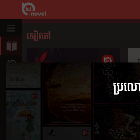
សៀវភៅ