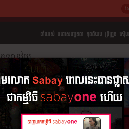
ទាំងអស់
មនោសញ្ចេតនា​
គុននិយម
ព្រឺព្រួច
ស៊ើបអ
ក្រឡានប្រៃ
ដោយ
ធឿន វុទ្វី
សង្ខេប
1 ភាគ
អានរឿង
ក្រឡានប្រៃ
១០ ឧសភា 