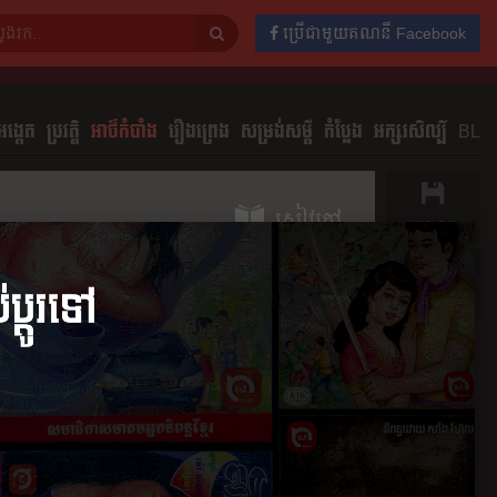
ប្រើជាមួយគណនី Facebook
ង្កេត
ប្រវត្តិ
អាថ៌កំបាំង
រឿងព្រេង
សម្រង់សម្ដី
កំប្លែង
អក្សរសិល្បិ៍
BL
សៀវភៅ
រក្សាទុក
ចែករំលែក
ភាគ
មតិយោបល់
0
២០២២