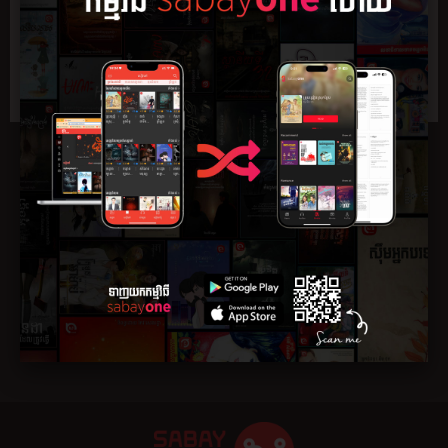
សង្ខេប
ភាគ
មតិយោបល់
0
ប្រលោមលោកស៊ើបអង្គេតចាក់ស្រេះថ្មីបំផុត...