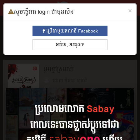
×
សូមធ្វើការ login ជាមុនសិន
សៀវភៅ
ប្រើជាមួយគណនី Facebook
ទាំងអស់
មនោសញ្ចេតនា​
គុននិយម
ព្រឺព្រួច
ស៊ើបអង្កេត
ប្រវត្តិ
អត់ទេ, អរគុណ!
អាថ៌កំបាំង
រឿងព្រេង
សម្រង់សម្ដី
កំប្លែង
អក្សរសិល្បិ៍
BL
រូបខ្មៅស្រអាប់
ដោយ
ម៉ីសន សុធារី
25 ភាគ
អានរឿង
ចែករំលែក
រក្សាទុក