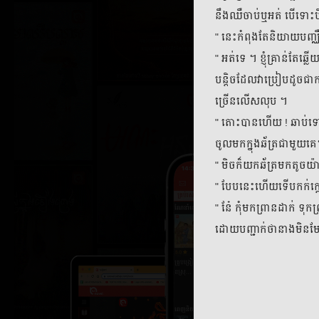
នឹងឈឺចាប់ឬអត់ បើទោះ
" នេះកំពុងតែនិយាយបញ្ឈឺ
" អត់ទេ ។ ខ្ញុំគ្រាន់ត
បន្តិចដែលវាប្រៀបដូចជាក
ច្រើនលើសលុប ។
" តោះបានហើយ ! ឆាប់ទៅៗ
ចូលមកក្នុងឆ័ត្រជាមួយគ
" មិចក៏យកឆ័ត្រមកតូចយ៉ា
" បែបនេះហើយទើបកក់ក្តៅ
" នែ៎ កុំមកព្រានដាក់ ទុ
ដោយបញ្ជាក់ថានាងមិនម