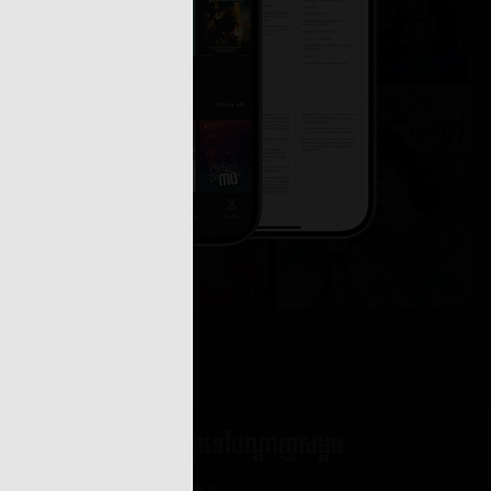
ភាគទី ១៣
២០២៣
២៦ កក្កដា ២០២៣
ភាគទី ១៥
២០២៣
២៦ កក្កដា ២០២៣
ភាគទី ១៧
២០២៣
២៦ កក្កដា ២០២៣
ជួបគ្នានៅបណ្តាញសង្គម