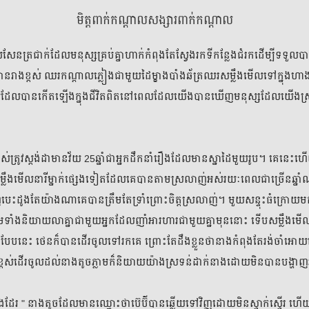
មិត្តពាក់កណ្តាលសង្សារពាក់កណ្តាល
នត្រជាក់ដែលមនុស្សគ្រប់គ្នាហាក់កំពុងតែស្វែងរកទីកន្លែងជំរកដើម្បីទទួលប
ានរាងខ្ពស់ ឈរកណ្តាលភ្លៀងជាមួយដៃម្ខាងបាំងឆ័ត្រឈរសម្លឹងមើលទៅក្នុងហា
ទាំងអស់
មនោសញ្ចេតនា​
គុននិយម
ព្រឺព្រួច
ស៊ើបអ
យដែលបានកើតឡើងក្នុងជីវិតពិតនៅពេលដែលយើងបានឃើញមនុស្សដែលយើងស្
មិត្តពាក់កណ្តាលសង្សារពាក់កណ្តាល
ខ្ពស់ត្រូវស្តង់ដាមានវ័យ 25ឆ្នាំជាអ្នកដឹកនាំរឿងដែលមានស្នាដៃមួយរូប។ គេនេ
ដោយ
លួន ស្រី​ហួយ
្លឹងមើលនារីម្នាក់ផ្សេងទៀតដែលគេបានតាមស្រលាញ់អស់រយៈពេលជាច្រើនឆ្
េះដូងតែយ៉ាងណាគេបានត្រឹមតែទ្រាំព្រោះចិត្តស្រលាញ់។ មួយសន្ទុះធំក្រោយមកន
សង្ខេប
35 ភាគ
មទាំងនិយាយលាគ្នាជាមួយអ្នកដែលញាំអារហារជាមួយគ្នាមុននោះ ទើបសម្លឹង
អានរឿង
បែបនេះ ថេនក៏បានដើរចូលទៅរកគេ ព្រោះតែដឹងខ្លួនថានាងកំពុងតែរង់ចាំ
ភាគទី ១
 " រាងខ្ពស់ដើរចូលដល់នាងតូចភ្លាមក៏និយាយយ៉ាងស្រទន់ដាក់នាងដោយមិនបានបង្ហា
២៦ កក្កដា 
ងដែរ " នាងតូចដែលមានឈ្មោះថាប៊េប៊ីបានឆ្លើយទៅវិញដោយមិនស្ទាក់ស្ទើរ ហើយក