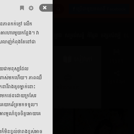
ប្រើជាមួយគណនី Facebook
ានភាពកក់ក្តៅ លើក
ងអារហារមួយកន្លែង។ វា
ង្កេត
ប្រវត្តិ
អាថ៌កំបាំង
រឿងព្រេង
សម្រង់សម្ដី
កំប្លែង
អក្សរសិល្បិ៍
BL
រលាញ់កំពុងតែនៅជា
សៀវភៅ
រក្សាទុក
ះហើយជាមនុស្សដែល
នាំណាស់មកហើយ។ ភាពឈឺ
ចែករំលែក
ារីរាងតូចម្នាក់នោះ
ភាគ
មតិយោបល់
0
មើលមកថេនដោយក្រសែរ
អោយគេយកឆ័ត្រមកទទួល។
ភាគទី​ ២
ញអារម្មណ៌ខូចចិត្តអោយគេ
២០២៣
២៦ កក្កដា ២០២៣
៏មិនខ្វល់ថារាងខ្ពស់អាច