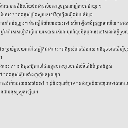
បីជាគេបានដឹងហើយថារាងខ្ពស់បានលួចស្រលាញ់គេមកជាយូរ ។
មែនទេ? " រាងខ្ពស់ប្រឹងសួរបកទៅវិញធ្វើជារឿងបែបកំប្លែង
ែឆ្លើយការពិតប៉ុណ្ណោះ។ មិនជឿក៏មើលមុខនេះទៅ សើចឡើងចង់ជ្រួញទៅហើយ " នាងតូ
ភាគទី ៤
ម្លាំងពិសេសម្យ៉ាងធ្វើអោយគេបាត់អស់អារម្មណ៌ខូចចិត្តមុននេះនៅសល់តែក្តីស
២៦ កក្កដា 
 ប្រយ័ត្នមេឃកាន់តែភ្លៀងជាងនេះ " រាងខ្ពស់ហុចដៃអោយនាងតូចចាប់ដើម្បីចុះ
ភាគទី ៦
េ។
២៦ កក្កដា 
ងនេះ ? " នាងតូចរអ៊ូពេលដែលខ្លួនបានចូលមកដល់ទីតាំងក្បែររាងខ្ពស់
 " រាងខ្ពស់ឆ្លើយទាំងញញឹមក្បាលខូច
ភាគទី ៨
កព្រានដាក់តារាៗរបស់ថេនទៅ ។ ខ្ញុំមិនចូលចិត្តទេ " នាងតូចនិយាយព្រមទាំងចោល
២៦ កក្កដា 
ែនជាមនុស្សស្លូតឡើយ។
ភាគទី ១០
២៦ កក្កដា 