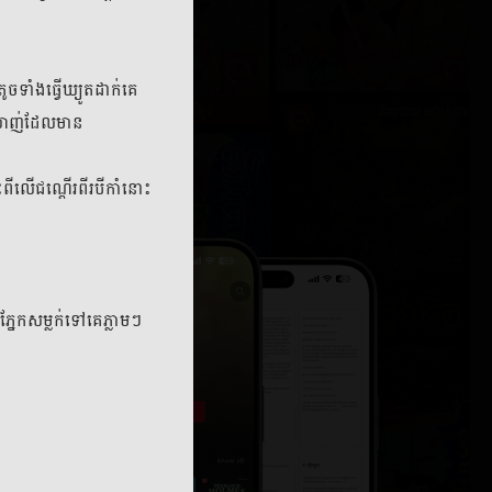
ភាគទី ៣
២៦ កក្កដា ២០២៣
ចទាំងធ្វើឃ្យូតដាក់គេ
ភាគទី ៥
្រលាញ់ដែលមាន
២០២៣
២៦ កក្កដា ២០២៣
ពីលើជណ្តើរពីរបីកាំនោះ
ភាគទី ៧
២០២៣
២៦ កក្កដា ២០២៣
ភាគទី ៩
ភ្នែកសម្លក់ទៅគេភ្លាមៗ
២០២៣
២៦ កក្កដា ២០២៣
ភាគទី ១១
២០២៣
២៦ កក្កដា ២០២៣