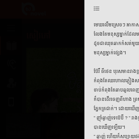
មេឃរលឹមស្រេចៗ អាកាសសែ
សៀវភៅ
លែងតែមនុស្សម្នាក់ដែលម
ដូចជាឈុតឆាកកំសត់មួ
មនុស្សម្នាក់ផ្សេង។
ប៊ែរឺ ធីថេន បុរសមានរាង
កំពុងតែឈរហាលភ្លៀងសម
ចាប់កំពុងតែឆាបឆួលពេញប
ក៏បានដើរចេញពីហាង ព្រ
ភ្នែកត្រជាក់។ ដោយឃើញ
" ញ៉ាំឆ្ងាញ់ទេប៊េប៊ី ?
បានឃើញឡើយ។
" ឆ្ងាញ់ ហើយក៏សប្បាយផ