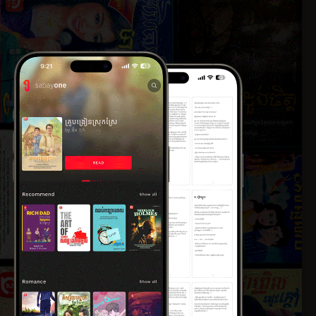
០១៨
២៣ មករា ២០១៨
ភាគទី២៦
០១៨
២៣ មករា ២០១៨
ភាគទី២៨
០១៨
២៣ មករា ២០១៨
ភាគទី៣០
០១៨
២៣ មករា ២០១៨
ភាគទី៣២
០១៨
២៣ មករា ២០១៨
ភាគទី៣៤