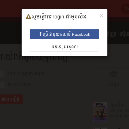
×
សូមធ្វើការ login ជាមុនសិន
ទាំងអស់
មនោសញ្ចេតនា​
គុននិយម
ព្រឺព្រួច
ស៊ើបអ
ប្រើជាមួយគណនី Facebook
អត់ទេ, អរគុណ!
អាយ៉ងកំពូលយុទ្ធ​សិល្ប៍
ដោយ
បណ្ណាគារអប្សរា
សង្ខេប
51 ភាគ (ចប់)
អានរឿង
ភាគទី១
២៣ មករា ២