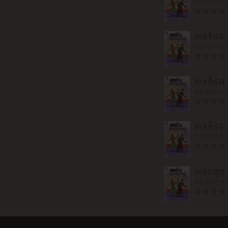
២៣ មករា ២
ភាគទី៤៥
២៣ មករា ២
ភាគទី៤៧
២៣ មករា ២
ភាគទី៤៨
២៣ មករា ២
ភាគបញ្ចប់
២៣ មករា ២