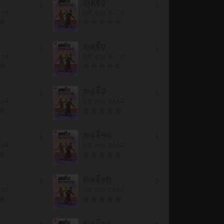
ភាគទី៤
០១៨
២៣ មករា ២០១៨
ភាគទី៦
០១៨
២៣ មករា ២០១៨
ភាគទី៨
០១៨
២៣ មករា ២០១៨
ភាគទី១០
០១៨
២៣ មករា ២០១៨
ភាគទី១២
០១៨
២៣ មករា ២០១៨