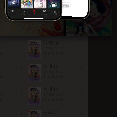
០១៨
២៣ មករា ២០១៨
ភាគទី៣៦
០១៨
២៣ មករា ២០១៨
ភាគទី៣៨
០១៨
២៣ មករា ២០១៨
ភាគទី៤០
០១៨
២៣ មករា ២០១៨
ភាគទី៤២
០១៨
២៣ មករា ២០១៨
ភាគទី៤៤