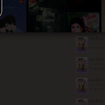
២៣ មករា ២
ភាគទី៣៥
២៣ មករា ២
ភាគទី៣៧
២៣ មករា ២
ភាគទី៣៩
២៣ មករា ២
ភាគទី៤១
២៣ មករា ២
ភាគទី៤៣