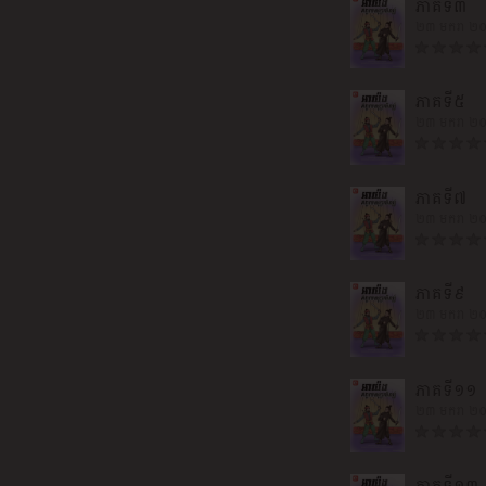
ភាគទី៣
២៣ មករា ២
ភាគទី៥
២៣ មករា ២
ភាគទី៧
២៣ មករា ២
ភាគទី៩
២៣ មករា ២
ភាគទី១១
២៣ មករា ២