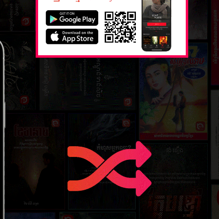
២៣ មករា ២
ភាគទី២៥
២៣ មករា ២
ភាគទី២៧
២៣ មករា ២
ភាគទី២៩
២៣ មករា ២
ភាគទី៣១
២៣ មករា ២
ភាគទី៣៣