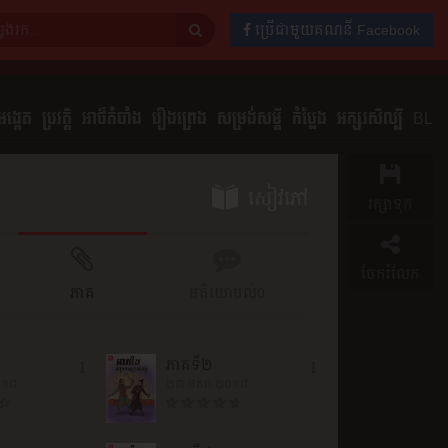
ប្រើជាមួយគណនី Facebook
ង្កេត
ប្រវត្តិ
អាថ៌កំបាំង
រឿងព្រេង
សម្រង់សម្ដី
កំប្លែង
អក្សរសិល្បិ៍
BL
សៀវភៅ
រក្សាទុក
ចែករំលែក
ភាគ
មតិយោបល់
0
ភាគទី២
០១៨
២៣ មករា ២០១៨