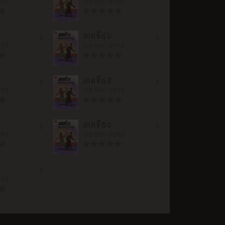
០១៨
២៣ មករា ២០១៨
ភាគទី៤៦
០១៨
២៣ មករា ២០១៨
ភាគទី៤៩
០១៨
២៣ មករា ២០១៨
ភាគទី៥០
០១៨
២៣ មករា ២០១៨
០១៨