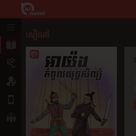
សៀវភៅ