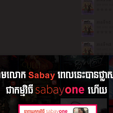
ភាគទី១៣
២៣ មករា ២
ភាគទី១៥
២៣ មករា ២
ភាគទី១៧
២៣ មករា ២
ភាគទី១៩
២៣ មករា ២
ភាគទី២១
២៣ មករា ២
ភាគទី២៣