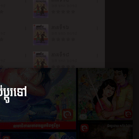
ភាគទី១៤
០១៨
២៣ មករា ២០១៨
ភាគទី១៦
០១៨
២៣ មករា ២០១៨
ភាគទី១៨
០១៨
២៣ មករា ២០១៨
ភាគទី២០
០១៨
២៣ មករា ២០១៨
ភាគទី២២
០១៨
២៣ មករា ២០១៨
ភាគទី២៤