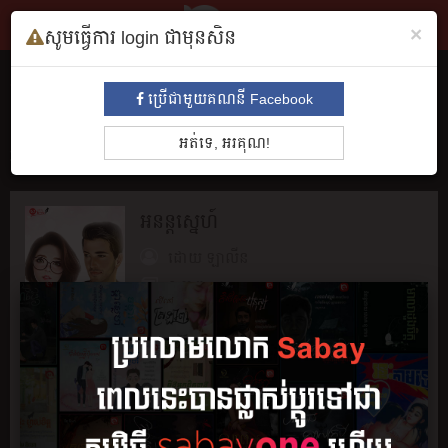
×
សូមធ្វើការ login ជាមុនសិន
សៀវភៅ
ប្រើជាមួយគណនី Facebook
ទាំងអស់
មនោសញ្ចេតនា​
គុននិយម
ព្រឺព្រួច
ស៊ើបអង្កេត
ប្រវត្តិ
អត់ទេ, អរគុណ!
អាថ៌កំបាំង
រឿងព្រេង
សម្រង់សម្ដី
កំប្លែង
អក្សរសិល្បិ៍
BL
អនន្តស្នេហ៍
ដោយ
ឡាលីន
6 ភាគ
អានរឿង
ចែករំលែក
រក្សាទុក