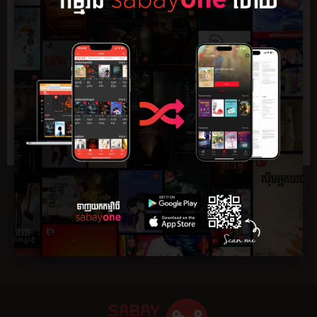
សង្ខេប
ភាគ
មតិយោបល់
0
ពន្លឺ​ព្រះ​ទិនករ​បាន​បាច​សាច​ រស្មី​ល្ហឹម​ៗ តាម​ចន្លោះ​ស្លឹក​ឈើ​ ដែល​លាស់​
ចេញ​ពី​ដើម​ខ្ពស់​ៗ ដុះ​នៅ​អម​ជុំវិញ​សួន​ស្មៅ​ នៅ​ពី​ចំហៀង​ភូមិគ្រឹះ​ដ៏​
ស្រស់​ប្រិមប្រិយ។ បើ​ចូល​ក្នុង​ភូមិគ្រឹះ​នេះ​វិញ​ គេ​ឃើញ​មាន​ការ​រៀប​ចំ​តុប​
តែង​យ៉ាង​មាន​របៀប​បង្ហាញ​ពី​សេចក្ដី​ថ្លៃថ្នូរ​ ខ្ពង់ខ្ពស់​នៃ​ ក្រុម​គ្រួសារ​ម្ចាស់​
គេហដ្ឋាន​នេះ។