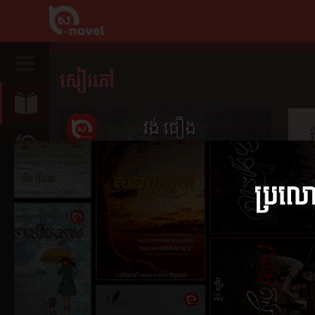
សៀវភៅ