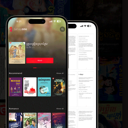
្រមោល
វគ្គទី៤ ក្អែបខ្មៅនិង...
២៤ តុលា ២០២១
០២១
វគ្គទី៥ យុវជនមុខ
ស្រស...
២៤ តុលា ២០២១
បខ្មៅជាអ...
០២១