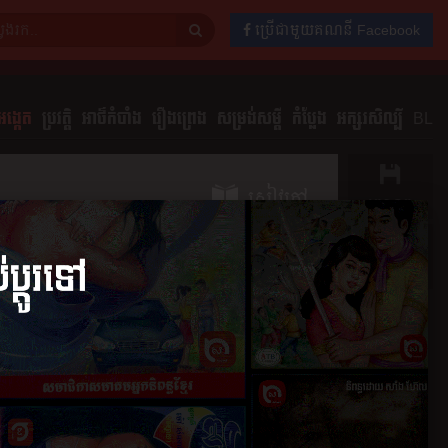
ប្រើជាមួយគណនី Facebook
ង្កេត
ប្រវត្តិ
អាថ៌កំបាំង
រឿងព្រេង
សម្រង់សម្ដី
កំប្លែង
អក្សរសិល្បិ៍
BL
សៀវភៅ
រក្សាទុក
ចែករំលែក
ភាគ
មតិយោបល់
0
ខ្មៅ
វគ្គទី២ ឃាតកម្មទីមួយ
០២១
២៤ តុលា ២០២១