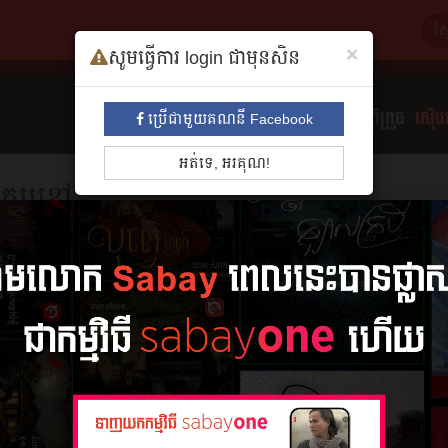
×
សូមធ្វើការ login ជាមុនសិន
ទាំងអស់
មនោសញ្ចេតនា​
គុននិយម
ព្រឺព្រួច
ស៊ើបអ
ប្រើជាមួយគណនី Facebook
អត់ទេ, អរគុណ!
ក្អែបខ្មៅ
ដោយ
វង់ ផឿង
សង្ខេប
6 ភាគ
អានរឿង
វគ្គទី១ ក្អែប
២៤ តុលា ២