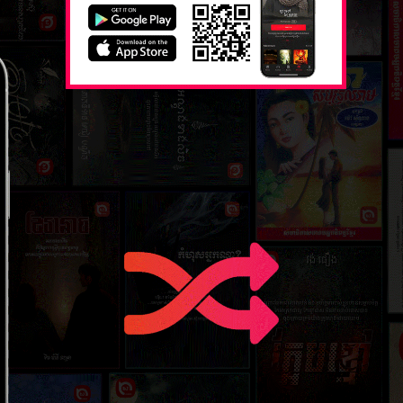
វគ្គទី៣ ស
ក្អែបខ...
២៤ តុលា ២
វគ្គទី៦ ក្អែ
២៤ តុលា ២