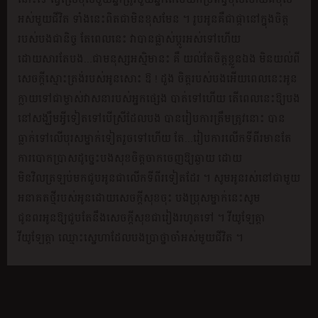
អស់មួយជីវិត ទាំងនេះពិតជាមិនខុសមែន ។ រូបអូនគឺជាផ្កានៅក្នុងចិត្ដ
របស់បងជានិច្ច តែពេលនេះ វាបានផ្លាស់ប្ដូរអស់ទៅហើយ
ដោយសារតែបង...ជាមនុស្សអស្មិមានះ គឺ យល់តែចិត្ដខ្លួនឯង មិនយល់ពី
សេចក្ដីស្មោះត្រង់របស់អូនសោះ ឱ ! ដួង ចិត្ដរបស់បងអើយពេលនេះអូន
ក្លាយទៅជាម្ចាស់វាសនារបស់អ្នកផេ្សង បាត់ទៅហើយ តើពេលនេះឱ្យបង
នៅសង្ឃឹមអ្វីទៀតទៅបើស្រីដែលបង បានរៀបការត្រឹមត្រូវនោះ បាន
ធ្លាក់ទៅលើបុរសម្នាក់ទៀតរួចទៅហើយ តែ...រៀបការលើកទីពីរមានតែ
ការបោកប្រាសដូចេ្នះបងសុខចិត្ដចាកចេញឱ្យឆ្ងាយ ដោយ
មិនវិលត្រឡប់មកជួបអូនជាលើកទីពីរទៀតដែរ ។ សូមអូនរស់នៅជាមួយ
អនាគតថ្មីរបស់អូនដោយសេចក្ដីសុខចុះ បងប្រុសម្នាក់នេះសូម
ជូនពរអូនឱ្យជួបតែនឹងសេចក្ដីសុខជារៀងរហូតទៅ ។ វីយូឡែត្ដា
វីយូឡែត្ដា ឈ្មោះសេ្នហាដែលបងប្រាថ្នាចាំអស់មួយជីវិត ។