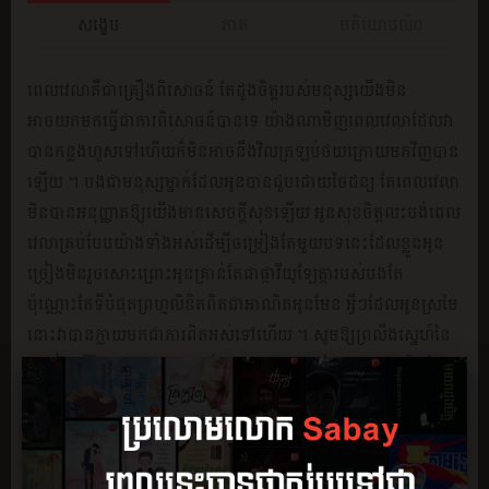
សង្ខេប
ភាគ
មតិយោបល់
0
ពេលវេលាគឺជាគ្រឿងពិសោធន៍ តែដួងចិត្ដរបស់មនុស្សយើងមិន
អាចយកមកធ្វើជាការពិសោធន៍បានទេ យ៉ាងណាមិញពេលវេលាដែលវា
បានកន្លងហួសទៅហើយក៏មិនអាចនឹងវិលត្រឡប់ថយក្រោយមកវិញបាន
ឡើយ ។ បងជាមនុស្សម្នាក់ដែលអូនបានជួបដោយចៃដន្យ តែពេលវេលា
មិនបានអនុញ្ញាតឱ្យយើងមានសេចក្ដីសុខឡើយ អូនសុខចិត្ដលះបង់ពេល
វេលាគ្រប់បែបយ៉ាងទាំងអស់ដើម្បីចម្រៀងតែមួយបទនេះដែលខ្លួនអូន
ច្រៀងមិនរួចសោះព្រោះអូនគ្រាន់តែជាផ្កាវីយូឡែត្ដារបស់បងតែ
ប៉ុណ្ណោះតែទីបំផុតព្រហ្មលិខិតពិតជាអាណិតអូនមែន អ្វីៗដែលអូនស្រមៃ
នោះវាបានក្លាយមកជាការពិតអស់ទៅហើយ ។ សូមឱ្យព្រលឹងសេ្នហ៍នៃ
ចម្រៀង ជីវិតនេះបានឮទៅដល់អ្នកមានគុណរបស់កូនផងចុះវាមិនមែន
ជាចម្រៀង អវសានទេគឺជាភេ្លងសេ្នហ៍ខែរនោចចំពោះអ្នកម្ដាយជាទី
ស្រឡាញ់ ដែលបានលាចាកលោកនេះទៅ ដោយទាំងមិនបានដឹងថាកូន
ស្រីមានជីវិតយ៉ាងណានោះទេ ។ បទភេ្លងបានបពា្ចប់ទៅហើយ តែ
ស្រមោលសេ្នហ៍របស់យើងនៅ តែមានមារមកជ្រែកជានិច្ចបងសន្យាថា