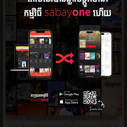
ជីវិតអូនគឺជាជីវិតបងតែពាក្យ ទាំងនេះគ្រាន់ជាការលួងចិត្ដប៉ុណ្ណោះចុះ
ពាក្យពិតនៅឯណាទៅសូមបងបំភេ្លចអូនចោលចុះធ្វើម៉េចជាតិនេះ...!...!
ព្រហ្មលិខិតពិតជាបានកំណត់ជីវិតរបស់មនុស្សមែន តើយើងអាចគេចផុត
ដែរទេ ពេលដែលវេលាមួយបានមកដល់ទៅហើយនោះ។ ពិតជាមិនអាច
ទៅរួចឡើយវាសនាបានចារមកថាជីវិតគឺជាដុំបាយដែលគេទទួលទានរួច
ហើយ តែងតែខ្ជាក់ចោលមកវិញពេលណាដែលអាហារនោះវាមិនមាន
រសជាតិនៅក្នុងជីវិតរបស់គេ តែចំពោះបងវិញពិតជាមិនអាចធ្វើទៅបាន
ឡើយ ដោយសារតែស្នាមសេ្នហ៍នៃអតីតកាល វាបាននៅដក់ជាប់ថា
អាពាហ៍ពិពាហ៍នេះ គឺគ្រាន់តែធ្វើឡើង ដោយសារតែការអាណិតអាសូរ
ចំពោះអ្នកមានគុណតែប៉ុណ្ណោះទីបំផុតពិតជាដែនកំណត់របស់ព្រហ្ម
លិខិតមែន ដែលផ្ការបស់អូនគឺជាផ្កាសេ្នហ៍លាក់ខ្លួនបំពួនទុកនៅក្នុង
ជីវិតមែន។ ពេលនេះបងសូមសារភាពថា បងពិតជាមើលមនុស្សច្រឡំ
ពិត ដោយមិននឹកស្មានថាផ្កាមួយទងដែលនៅក្បែរបងនេះ
គឺជាវីយូឡែត្ដាដែលមានរូបសម្រស់ញញឹមជាប់ជានិច្ចយ៉ាងនេះសោះ បង
ខុសហើយ...គឺខុសមួយជីវិតមិនខុសពីពាក្យដែលលោកបាននិយាយមក
នោះទេ ធ្វើស្រែខុសមួយឆ្នាំត្រូវមួយឆ្នាំតែបើយកប្រពន្ធខុសហើយគឺខុស