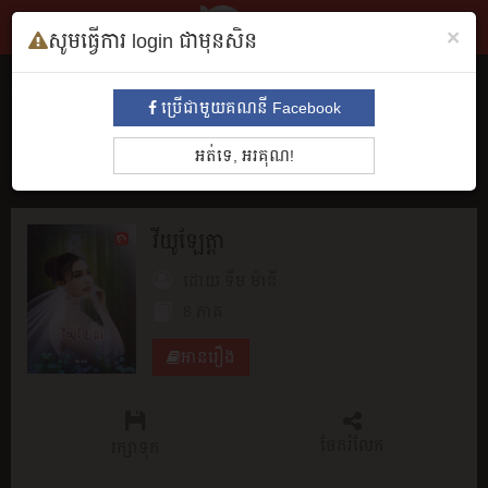
×
សូមធ្វើការ login ជាមុនសិន
សៀវភៅ
ប្រើជាមួយគណនី Facebook
ទាំងអស់
មនោសញ្ចេតនា​
គុននិយម
ព្រឺព្រួច
ស៊ើបអង្កេត
ប្រវត្តិ
អត់ទេ, អរគុណ!
អាថ៌កំបាំង
រឿងព្រេង
សម្រង់សម្ដី
កំប្លែង
អក្សរសិល្បិ៍
BL
វីយូឡែត្តា
ដោយ
ទឹម ម៉ានី
8 ភាគ
អានរឿង
ចែករំលែក
រក្សាទុក