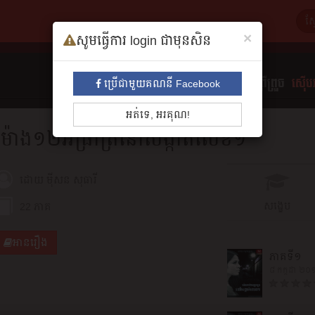
×
សូមធ្វើការ login ជាមុនសិន
ទាំងអស់
មនោសញ្ចេតនា​
គុននិយម
ព្រឺព្រួច
ស៊ើបអ
ប្រើជាមួយគណនី Facebook
អត់ទេ, អរគុណ!
ម៉ោង១២អធ្រាត្រ​នៅសង្កាត់លេខ១
ដោយ
ម៉ីសន សុធារី
សង្ខេប
22 ភាគ
អានរឿង
ភាគទី១
៨ កក្កដា ២០