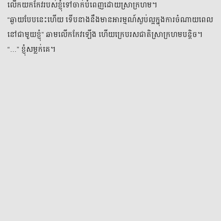
លើកយកកែវរបស់ខ្ញុំទៅចាក់បំពេញដោយស្រាក្រហម។
សង្ខេប
ភាគ
មតិយោបល់
0
“ឆ្ងាយបែបនេះហើយ ទើបនាងនឹងមានអារម្មណ៍ស្ងប់ល្អក្នុងការចំណាយពេល
នៅជាមួយខ្ញុំ” ឆាមលើកកែវឡើង ហើយក្រេបរសជាតិស្រាក្រហមបន្តិច។
ផ្លូវ​ចិត្ត​ដ៏​ស្មុគស្មាញ​របស់​ម៉ូកា បាន​បែងចែក​ពិភព​របស់​នាង​ជា​ពីរ​ផ្នែក ទី​
“…” ខ្ញុំសម្លក់គេ។
មួយ​គឺ ប្រឈម មុខ នឹង ការ កុហក ទី​ពីរ​គឺ ស្វែងរក​ហេតុផល​នៃ​ការ​
កុហក។ ការ​បំផ្ទុះ​អាវុធ​នុយក្លេអ៊ែរ​ដែល​ក្រុម​រាជរដ្ឋាភិបាល និង​ក្រុម​
ភ្នាក់ងារ​សម្ងាត់​បាន​ទប់ស្កាត់​កាល​ពី​អតីតកាល បែរ​ជា​អាច​សម្លាប់​ជីវិត​
មនុស្ស ដែល​មិន​ដឹង​អី​ជា​ច្រើន នា​ពេល​បច្ចុប្បន្ន​ រឿង​ដែល​ចប់ បែរ​ជា​
កើត​ឡើង​វិញ អ្នក​ដែល​ទៅ បែរ​ជា​ត្រលប់​មក​វិញ។ បុរស​ដ៏​ល្អ​របស់​ម៉ូកា​
បាន​ធ្លាក់​ខ្លួន​ជា​ជនសង្ស័យ​ម្ដង​ទៀត អារម្មណ៍​ល្អៗ​រវាង​ពួក​គេ ប្រែ​ជា​
ប្រេះស្រាំ។ អ្នក​ក្បត់​ខ្ញុំ! ខ្ញុំ​ក្បត់​អ្នក! យើង​ក្បត់​គ្នា! នៅ​ពេល​ដែល​នាង​មិន​
អាច​ទុក​ចិត្ត​អ្នក​ណា​បាន​សូម្បីតែ​ខ្លួនឯង នាង​បាន​រក​ឃើញ​ថា គ្រប់​គ្នា​
ព្រម​ទាំង​ខ្លួន​នាង បែរ​ជា​ជ្រើស​យក​ការ​លេង​ល្បែង​ផ្លូវចិត្ត ដើម្បី​យក​ឈ្នះ​
គ្នា​រៀងខ្លួន។