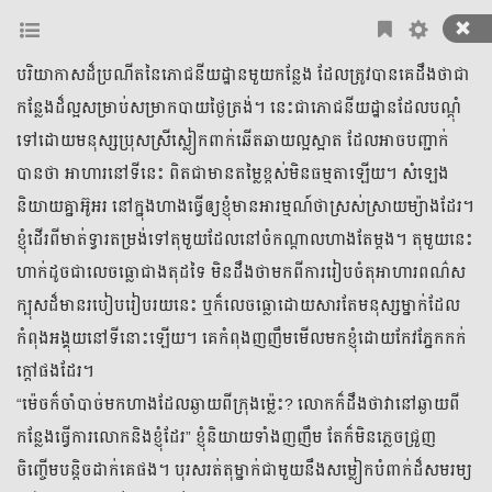
បរិយាកាសដ៏ប្រណីតនៃភោជនីយដ្ឋានមួយកន្លែង ដែលត្រូវបានគេដឹងថាជា
សៀវភៅ
កន្លែងដ៏ល្អសម្រាប់សម្រាកបាយថ្ងៃត្រង់។ នេះជាភោជនីយដ្ឋានដែលបណ្ដុំ
ទាំងអស់
មនោសញ្ចេតនា​
គុននិយម
ព្រឺព្រួច
ស៊ើបអង្កេត
ប្រវត្តិ
ទៅដោយមនុស្សប្រុសស្រីស្លៀកពាក់ឆើតឆាយល្អស្អាត ដែលអាចបញ្ជាក់
អាថ៌កំបាំង
រឿងព្រេង
សម្រង់សម្ដី
កំប្លែង
អក្សរសិល្បិ៍
BL
បានថា អាហារនៅទីនេះ ពិតជាមានតម្លៃខ្ពស់មិនធម្មតាឡើយ។ សំឡេង
និយាយគ្នាអ៊ូអរ នៅក្នុងហាងធ្វើឲ្យខ្ញុំមានអារម្មណ៍ថាស្រស់ស្រាយម្យ៉ាងដែរ។
ខ្ញុំដើរពីមាត់ទ្វារតម្រង់ទៅតុមួយដែលនៅចំកណ្ដាលហាងតែម្ដង។ តុមួយនេះ
បេសកកម្ម​មួយ វគ្គ ទាសករ​ផ្លូវ​ចិត្ត
ហាក់ដូចជាលេចធ្លោជាងតុដទៃ មិនដឹងថាមកពីការរៀបចំតុអាហារពណ៌ស
ដោយ
ម៉ានិត
ក្បុសដ៏មានរបៀបរៀបរយនេះ ឬក៏លេចធ្លោដោយសារតែមនុស្សម្នាក់ដែល
16 ភាគ (ចប់)
កំពុងអង្គុយនៅទីនោះឡើយ។ គេកំពុងញញឹមមើលមកខ្ញុំដោយកែវភ្នែកកក់
អានរឿង
ក្ដៅផងដែរ។
“ម៉េចក៏ចាំបាច់មកហាងដែលឆ្ងាយពីក្រុងម្ល៉េះ? លោកក៏ដឹងថាវានៅឆ្ងាយពី
កន្លែងធ្វើការលោកនិងខ្ញុំដែរ” ខ្ញុំនិយាយទាំងញញឹម តែក៏មិនភ្លេចជ្រួញ
ចែករំលែក
រក្សាទុក
ចិញ្ចើមបន្តិចដាក់គេផង។ បុរសរត់តុម្នាក់ជាមួយនឹងសម្លៀកបំពាក់ដ៏សមរម្យ