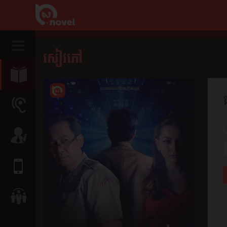
សៀវភៅ