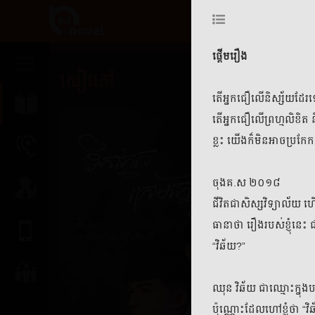
ផ្តើមរឿង
សៀវភៅ
តើអ្នកជឿលើនិស្ស័យដែរ
តើអ្នកជឿលើព្រហ្មលិខិត
ខ្លះ យើងក៏មិនអាចប្រកែក
ចុងគ.ស ២០១៨
ជីវិតជាសិស្សវិទ្យាល័យ
ធានាថា រឿងរបស់ខ្ញុំនេ
“វិឆ័យ?”
ឈុន វិឆ័យ ជាឈ្មោះក្នុងប
ប៉ុណ្ណោះដែលហៅខ្ញុំថា “វ