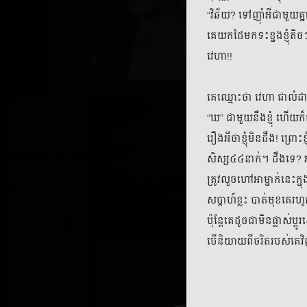
“វិឆ័យ? ទៅញ៉ាំអីជាមួយគ្
គេយកដៃមកទះខ្នងខ្ញុំតិចៗ 
វេហា!!
គេឈ្មោះថា វេហា ជាលំដាប់
“ឃ” ជាមួយនឹងខ្ញុំ ហើយ
រឿងអីថាខ្ញុំមិនដឹង! ព្រ
សិស្ស៤៤នាក់។ ដឹងទេ? អ
ត្រូវលួចហៅអាម្នាក់នេះក្ន
សប្ដាហ៍ខ្លះ បាត់មុខគេ
ប៉ុន្តែគេដូចជាមិនផ្លាស់ប
បើនិយាយពីចរិតរបស់គេវ