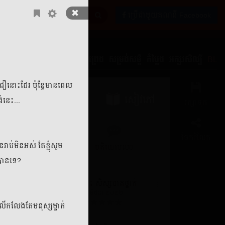
ប្រើជាមួយគណនី Facebook
ង្កេត
ប្រវត្តិ
អាថ៌កំបាំង
រឿងព្រេង
សម្រង់សម្ដី
កំប្លែង
អក្សរសិល្បិ៍
BL
ជឿនោះដែរ ប៉ុន្តែមានពេល
សៀវភៅ
ង់នេះ...
រក្សាទុក
ចែករំលែក
ប់មិនអស់ តែខ្ញុំសូម
ភាគ
មតិយោបល់
0
ះបានទេ?
២៖ សិស្សបាតថ្នាក់
០២២
៧ មិថុនា ២០២២
” លើកលែងតែមនុស្សម្នាក់