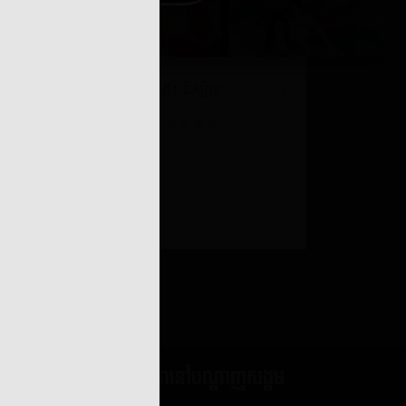
្ហែម
២៣៖ ខ្ញុំត្រូវទៅហើយ
០២២
៧ មិថុនា ២០២២
ីណា?
២៥៖ និស្ស័យ
០២២
៧ មិថុនា ២០២២
ើសខ្ញុំ
០២២
ជួបគ្នានៅបណ្តាញសង្គម