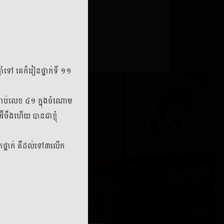
៣៖ ថ្ងៃពិសេស
៧ មិថុនា ២០២២
ិទ្ធិ
៥៖ វេហាប្រែថា
០២២
មិនប្រ...
៧ មិថុនា ២០២២
នាំទៅ គេក៏រៀនថ្នាក់ទី ១១
ជាងគេ
៧៖ វេហាក្មេងកម្សត់
 គេជាប់លេខ ៤១ ក្នុងចំណោម
០២២
៧ មិថុនា ២០២២
ចឹងហើយ បានជាខ្ញុំ
ត?
៩៖ ស្អប់
ុកថ្នាក់ គឺដល់ទៅ៣លើក
០២២
៧ មិថុនា ២០២២
១១៖ ប្រចណ្ឌ?
០២២
៧ មិថុនា ២០២២