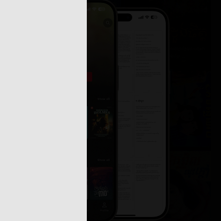
១៣៖ ព្រងើយ
០២២
៧ មិថុនា ២០២២
រុសអភិជន
១៥៖ ហេតុអ្វីខ្ញុំអន់...
០២២
៧ មិថុនា ២០២២
បេះដូង
១៧៖ បារម្ភ
០២២
៧ មិថុនា ២០២២
ាំហើយ
១៩៖ ឯងគឺជាកាដូ
០២២
៧ មិថុនា ២០២២
ែនគូ
២១៖ សុំទោស
០២២
៧ មិថុនា ២០២២