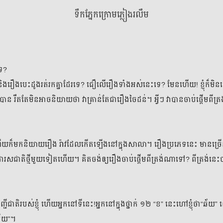
ទឹកភ្នែកក្រោមភ្លៀងរលឹម
ទាំងអស់
មនោសញ្ចេតនា​
គុននិយម
ព្រឺព្រួច
ស៊ើបអ
ទេ?
 និងរឿងបេះដូងរត់រកគ្នាដែរទេ? ជឿលើរឿងទាំងអស់នេះទេ? មែនហើយ! ខ្ញុំក៏មិន
ទឹកភ្នែកក្រោមភ្លៀងរលឹម
បាន រឹតតែមិនអាចនិយាយថា វាគ្រាន់តែជារឿងចៃដន់។ អ្វីៗ វាបានចាប់ផ្ដើមពីត្រ
ដោយ
ធឿន វុទ្វី
 ហើយក៏មកនិយាយរឿង រ៉ាវដែលកើតឡើងនៅក្នុងសាលា។ រឿងប្រភេទនេះ មានច្រើនរា
សង្ខេប
26 ភាគ
ះ ជារសជាតិថ្មីមួយទៀតហើយ។ គិតចង់ឲ្យរឿងចាប់ផ្ដើមពីត្រង់ណាទៅ? ពីត្រង់នេ
អានរឿង
ផ្តើមរឿង
៧ មិថុនា ២
ញ្ជីជាតិរបស់ខ្ញុំ ហើយអ្នកនៅទីនេះ!អ្នកនៅក្នុងថ្នាក់ ១២ “ខ” នេះហៅខ្ញុំថា“ឆ័យ
ិឆ័យ”។