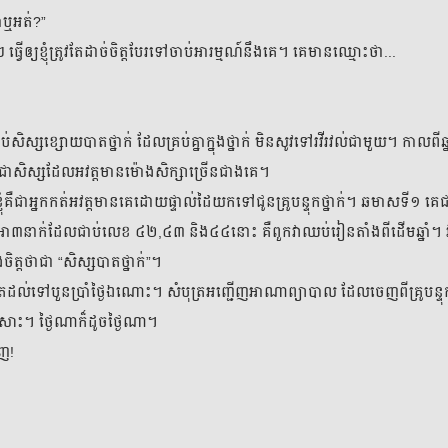
នាឬអត់?”
ធ្វើឲ្យខ្ញុំត្រូវតែដាច់ចិត្តបែរទៅចាប់អារម្មណ៍នឹងគេ។ គេមានឈ្មោះថា...
៤៖ មិត្តជិតស្ន
៧ មិថុនា ២
សិស្សខ្សោយបាតថ្នាក់ ដែលគ្រប់គ្នាក្នុងថ្នាក់ មិនសូវទៅរវីរវល់ជាមួយ។ កាលពីឆ្
ក៏ជាសិស្សដែលអវត្តមានម៉ោងសិក្សាច្រើនជាងគេ។
៦៖ ខ្ញុំអន់
ោះខ្ញុំគឺជាអ្នកកត់អវត្តមានគេដោយផ្ទាល់ដៃយកទៅជូនគ្រូបន្ទុកថ្នាក់។ ឆមាសទី១
៧ មិថុនា ២
ា៣នាក់ដែលជាប់លេខ ៤២,៤៣ និង៤៤នោះ គឺពួកវាឈប់រៀនតាំងពីដើមឆ្នាំ។ អ៊ី
ុងចិត្តថាជា “សិស្សបាតថ្នាក់”។
៨៖ អាណិ
រហូតដល់ទៅបួនប្រាំថ្ងៃឯណោះ។ សំបុត្រអញ្ជើញអាណាព្យាបាល ដែលចេញពីគ្រូបន្ទ
៧ មិថុនា ២
្ដូរសោះ។ ថ្ងៃណាក៏ដូចថ្ងៃណា។
ិញ!
១០៖ មុន្នី
៧ មិថុនា ២