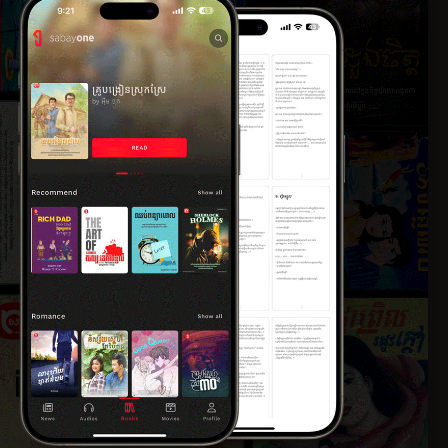
១៣៖ ព្រងើយ
០២២
៧ មិថុនា ២០២២
រុសអភិជន
១៥៖ ហេតុអ្វីខ្ញុំអន់...
០២២
៧ មិថុនា ២០២២
បេះដូង
១៧៖ បារម្ភ
០២២
៧ មិថុនា ២០២២
ាំហើយ
១៩៖ ឯងគឺជាកាដូ
០២២
៧ មិថុនា ២០២២
ែនគូ
២១៖ សុំទោស
០២២
៧ មិថុនា ២០២២
្ហែម
២៣៖ ខ្ញុំត្រូវទៅហើយ