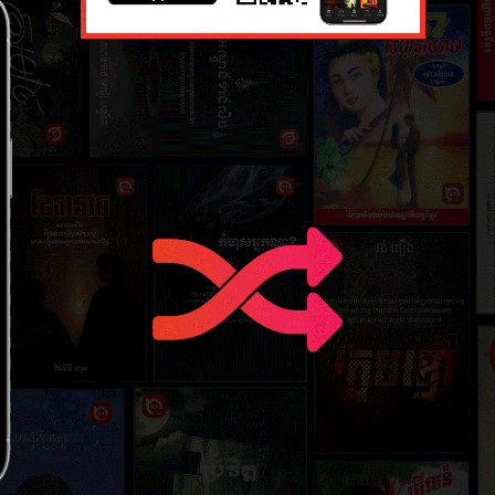
១២៖ ឆ្ងាយ
៧ មិថុនា ២
១៤៖ កូនប្
៧ មិថុនា ២
១៦៖ ភាសា
៧ មិថុនា ២
១៨៖ បីឆ្ន
៧ មិថុនា ២
២០៖ មិនម
៧ មិថុនា ២
២២៖ ផ្អែមល