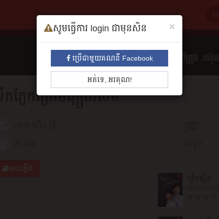
×
សូមធ្វើការ login ជាមុនសិន
ទាំងអស់
មនោសញ្ចេតនា​
គុននិយម
ព្រឺព្រួច
ស៊ើបអ
ប្រើជាមួយគណនី Facebook
អត់ទេ, អរគុណ!
ទឹកភ្នែកក្រោមភ្លៀងរលឹម
ដោយ
ធឿន វុទ្វី
សង្ខេប
26 ភាគ
អានរឿង
ផ្តើមរឿង
៧ មិថុនា ២