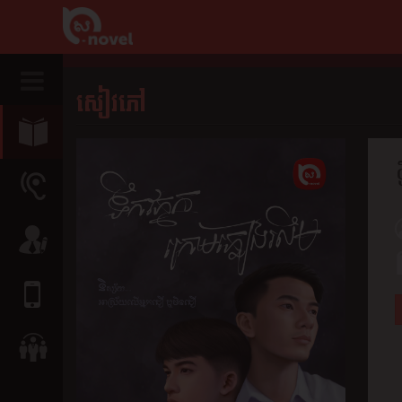
សៀវភៅ