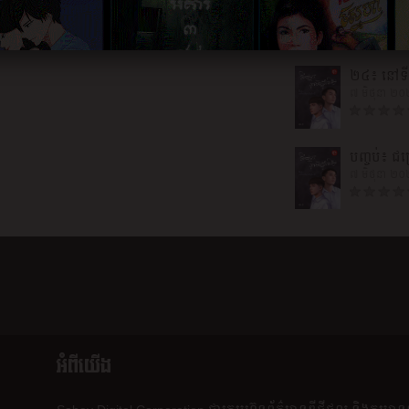
៧ មិថុនា ២
២៤៖ នៅទ
៧ មិថុនា ២
បញ្ចប់៖ ជម្រ
៧ មិថុនា ២
អំពីយើង