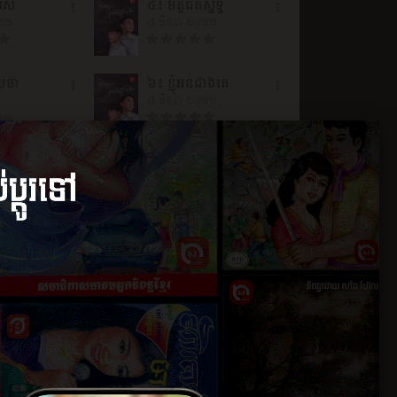
សេស
៤៖ មិត្តជិតស្និទ្ធិ
០២២
៧ មិថុនា ២០២២
រែថា
៦៖ ខ្ញុំអន់ជាងគេ
៧ មិថុនា ២០២២
០២២
៧៖ វេហាក្មេងកម្សត់
៧ មិថុនា ២០២២
ត?
៩៖ ស្អប់
០២២
៧ មិថុនា ២០២២
១១៖ ប្រចណ្ឌ?
០២២
៧ មិថុនា ២០២២