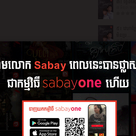
៣៖ ថ្ងៃពិ
៧ មិថុនា ២
៥៖ វេហាប្
មិនប្រ...
៧ មិថុនា ២
៨៖ អាណិ
៧ មិថុនា ២
១០៖ មុន្នី
៧ មិថុនា ២