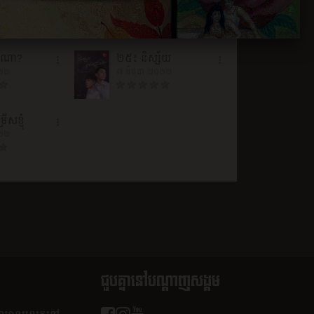
០២២
៧ មិថុនា ២០២២
ីណា?
២៥៖ និស្ស័យ
០២២
៧ មិថុនា ២០២២
ើសខ្ញុំ
០២២
ជួបគ្នានៅបណ្តាញសង្គម