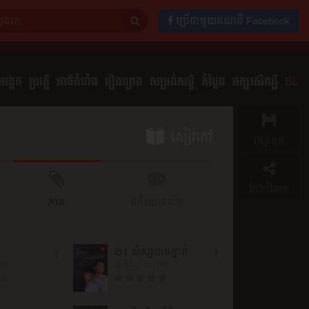
ប្រើជាមួយគណនី Facebook
ង្កេត
ប្រវត្តិ
អាថ៌កំបាំង
រឿងព្រេង
សម្រង់សម្ដី
កំប្លែង
អក្សរសិល្បិ៍
BL
សៀវភៅ
រក្សាទុក
ចែករំលែក
ភាគ
មតិយោបល់
0
២៖ សិស្សបាតថ្នាក់
០២២
៧ មិថុនា ២០២២