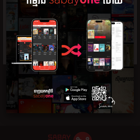
សង្ខេប
ភាគ
មតិយោបល់
0
តើអ្នកជឿលើនិស្ស័យដែរទេ? តើអ្នកជឿលើព្រហ្មលិខិត និងរឿងបេះដូង
រត់រកគ្នាដែរទេ? ជឿលើរឿងទាំងអស់នេះទេ? មែនហើយ! ខ្ញុំក៏មិនជឿ
នោះដែរ ប៉ុន្តែមានពេលខ្លះ យើងក៏មិនអាចប្រកែកបាន រឹតតែមិនអាច
និយាយថា វាគ្រាន់តែជារឿងចៃដន់។ អ្វីៗ វាបានចាប់ផ្ដើមពីត្រង់នេះ...