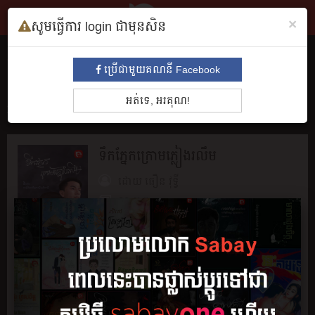
×
សូមធ្វើការ login ជាមុនសិន
សៀវភៅ
ប្រើជាមួយគណនី Facebook
ទាំងអស់
មនោសញ្ចេតនា​
គុននិយម
ព្រឺព្រួច
ស៊ើបអង្កេត
ប្រវត្តិ
អត់ទេ, អរគុណ!
អាថ៌កំបាំង
រឿងព្រេង
សម្រង់សម្ដី
កំប្លែង
អក្សរសិល្បិ៍
BL
ទឹកភ្នែកក្រោមភ្លៀងរលឹម
ដោយ
ធឿន វុទ្វី
26 ភាគ
អានរឿង
ចែករំលែក
រក្សាទុក