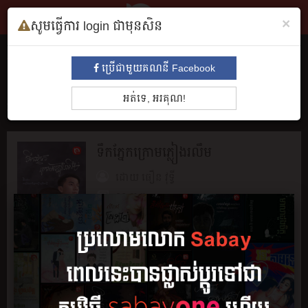
×
សូមធ្វើការ login ជាមុនសិន
សៀវភៅ
ប្រើជាមួយគណនី Facebook
ទាំងអស់
មនោសញ្ចេតនា​
គុននិយម
ព្រឺព្រួច
ស៊ើបអង្កេត
ប្រវត្តិ
អត់ទេ, អរគុណ!
អាថ៌កំបាំង
រឿងព្រេង
សម្រង់សម្ដី
កំប្លែង
អក្សរសិល្បិ៍
BL
ទឹកភ្នែកក្រោមភ្លៀងរលឹម
ដោយ
ធឿន វុទ្វី
26 ភាគ
អានរឿង
ចែករំលែក
រក្សាទុក