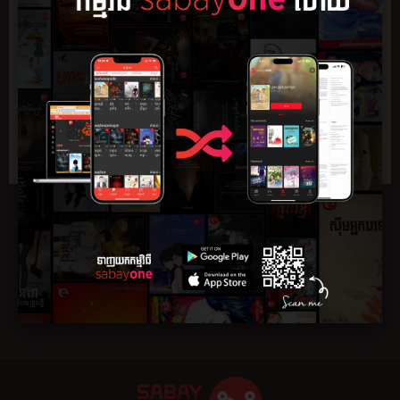
សង្ខេប
ភាគ
មតិយោបល់
0
តើអ្នកជឿលើនិស្ស័យដែរទេ? តើអ្នកជឿលើព្រហ្មលិខិត និងរឿងបេះដូង
រត់រកគ្នាដែរទេ? ជឿលើរឿងទាំងអស់នេះទេ? មែនហើយ! ខ្ញុំក៏មិនជឿ
នោះដែរ ប៉ុន្តែមានពេលខ្លះ យើងក៏មិនអាចប្រកែកបាន រឹតតែមិនអាច
និយាយថា វាគ្រាន់តែជារឿងចៃដន់។ អ្វីៗ វាបានចាប់ផ្ដើមពីត្រង់នេះ...