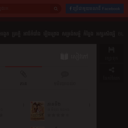
ប្រើជាមួយគណនី Facebook
ង្កេត
ប្រវត្តិ
អាថ៌កំបាំង
រឿងព្រេង
សម្រង់សម្ដី
កំប្លែង
អក្សរសិល្បិ៍
BL
សៀវភៅ
រក្សាទុក
ចែករំលែក
ភាគ
មតិយោបល់
0
ភាគ​ទី​២
១៦
៧ មិថុនា ២០១៦