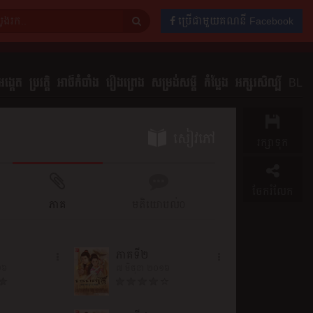
ប្រើជាមួយគណនី Facebook
ង្កេត
ប្រវត្តិ
អាថ៌កំបាំង
រឿងព្រេង
សម្រង់សម្ដី
កំប្លែង
អក្សរសិល្បិ៍
BL
សៀវភៅ
រក្សាទុក
ចែករំលែក
ភាគ
មតិយោបល់
0
ភាគ​ទី​២
១៦
៧ មិថុនា ២០១៦