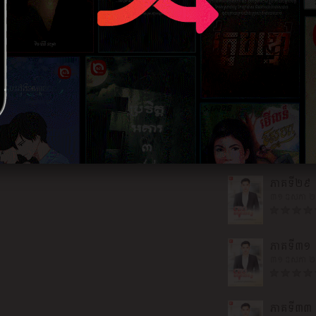
៣១ ឧសភា 
ភាគ​ទី​២៥
៣១ ឧសភា 
ភាគ​ទី​២៧
៣១ ឧសភា 
ភាគ​ទី​២៩
៣១ ឧសភា 
ភាគ​ទី​៣១
៣១ ឧសភា 
ភាគ​ទី​៣៣