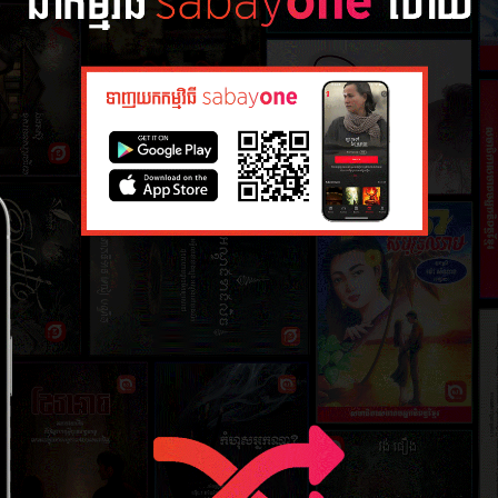
ភាគ​ទី​១៣
៣១ ឧសភា 
ភាគ​ទី​១៥
៣១ ឧសភា 
ភាគ​ទី​១៧
៣១ ឧសភា 
ភាគ​ទី​១៩
៣១ ឧសភា 
ភាគ​ទី​២១
៣១ ឧសភា 
ភាគ​ទី​២៣