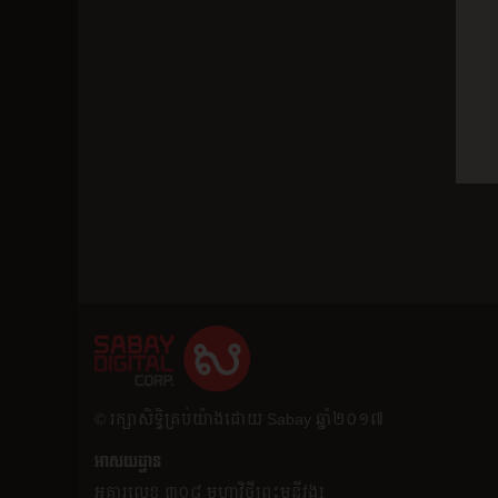
​© រក្សា​សិទ្ធិ​គ្រប់​យ៉ាង​ដោយ​ Sabay ឆ្នាំ​២០១៧
អាសយដ្ឋាន
អគារ​លេខ ៣០៨ មហាវិថីព្រះមុន្នីវង្ស