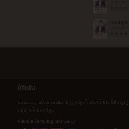
៣១ ឧសភា 
ភាគ​បញ្ចប់
៣១ ឧសភា 
អំពីយើង
Sabay Digital Corporation
ជា​ក្រុមហ៊ុន​ព័ត៌មាន​ឌីជីថល និង​កម្សាន្
កម្ពុជា។
ព័ត៌មាន​បន្ថែម
ផលិត​ផល​ និង​ សេវាកម្ម របស់ Sabay