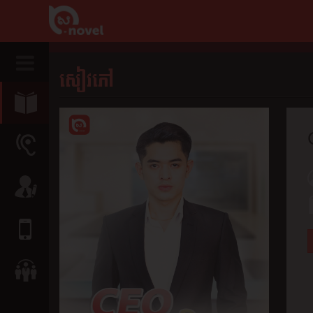
សៀវភៅ