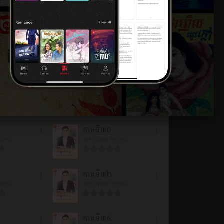
២០១៨
៣១ ឧសភា ២០១៨
ភាគ​ទី​២៦
២០១៨
៣១ ឧសភា ២០១៨
ភាគ​ទី​២៨
២០១៨
៣១ ឧសភា ២០១៨
ភាគ​ទី​៣០
២០១៨
៣១ ឧសភា ២០១៨
ភាគ​ទី​៣២
២០១៨
៣១ ឧសភា ២០១៨
ភាគ​ទី​៣៤