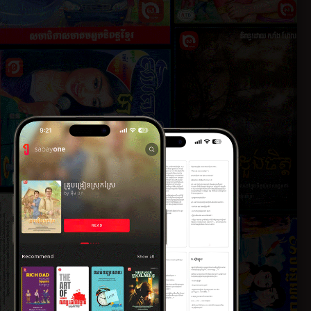
ភាគ​ទី​១៤
២០១៨
៣១ ឧសភា ២០១៨
ភាគ​ទី​១៦
២០១៨
៣១ ឧសភា ២០១៨
ភាគ​ទី​១៨
២០១៨
៣១ ឧសភា ២០១៨
ភាគ​ទី​២០
២០១៨
៣១ ឧសភា ២០១៨
ភាគ​ទី​២២
២០១៨
៣១ ឧសភា ២០១៨
ភាគ​ទី​២៤