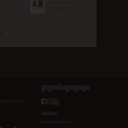
២០១៨
៣១ ឧសភា ២០១៨
២០១៨
ជួបគ្នានៅបណ្តាញសង្គម
ត​ឈាន​មុខ​គេ​នៅ​
ទំនាក់ទំនង
Info@sabay.com