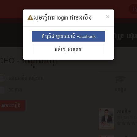
×
សូមធ្វើការ login ជាមុនសិន
ទាំងអស់
មនោសញ្ចេតនា​
គុននិយម
ព្រឺព្រួច
ស៊ើបអ
ប្រើជាមួយគណនី Facebook
អត់ទេ, អរគុណ!
CEO - បណ្ដូល​ចិត្ត
ដោយ
លឹម សន្តិភាព
សង្ខេប
35 ភាគ
អានរឿង
ភាគ​ទី​១
៣១ ឧសភា 