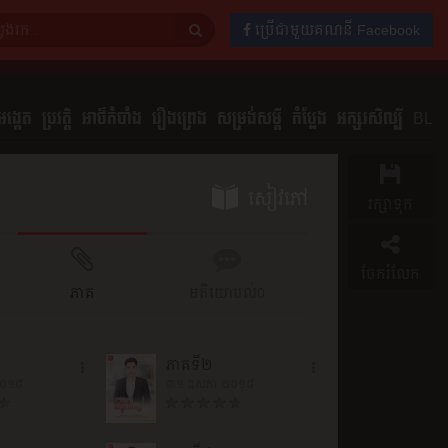
ប្រើជាមួយគណនី Facebook
ង្កេត
ប្រវត្តិ
អាថ៌កំបាំង
រឿងព្រេង
សម្រង់សម្ដី
កំប្លែង
អក្សរសិល្បិ៍
BL
សៀវភៅ
រក្សាទុក
ចែករំលែក
ភាគ
មតិយោបល់
0
ភាគ​ទី​២
២០១៨
៣១ ឧសភា ២០១៨