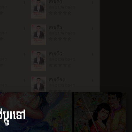
ភាគ​ទី​៤
២០១៨
៣១ ឧសភា ២០១៨
ភាគ​ទី​៦
២០១៨
៣១ ឧសភា ២០១៨
ភាគ​ទី​៨
២០១៨
៣១ ឧសភា ២០១៨
ភាគ​ទី​១០
២០១៨
៣១ ឧសភា ២០១៨
ភាគ​ទី​១២
២០១៨
៣១ ឧសភា ២០១៨