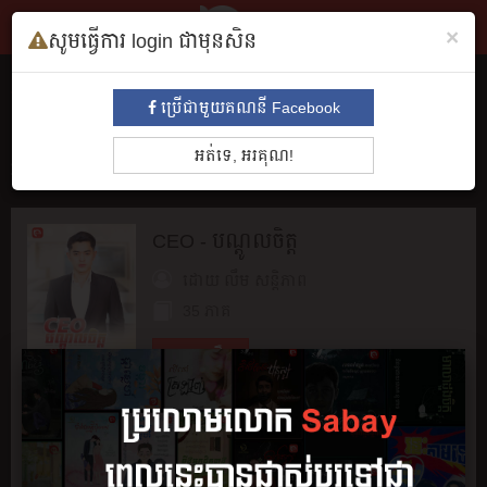
×
សូមធ្វើការ login ជាមុនសិន
សៀវភៅ
ប្រើជាមួយគណនី Facebook
ទាំងអស់
មនោសញ្ចេតនា​
គុននិយម
ព្រឺព្រួច
ស៊ើបអង្កេត
ប្រវត្តិ
អត់ទេ, អរគុណ!
អាថ៌កំបាំង
រឿងព្រេង
សម្រង់សម្ដី
កំប្លែង
អក្សរសិល្បិ៍
BL
CEO - បណ្ដូល​ចិត្ត
ដោយ
លឹម សន្តិភាព
35 ភាគ
អានរឿង
ចែករំលែក
រក្សាទុក