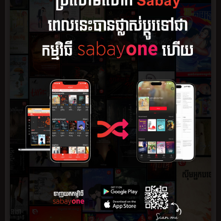
សង្ខេប
ភាគ
មតិយោបល់
0
ភ្នាក់ងារសម្ងាត់ស្រី ណូរ៉ា បានតម្រូវឲ្យចុះបេសកកម្មស្វែងរកទីតាំង
អាវុធនុយក្លេអ៊ែ និងគ្រឿងញៀន ដែលឈ្មួញខុសច្បាប់កំពុងជួញដូរជា
សម្ងាត់។
តាមទិន្នន័យពី MIA (Max Intelligence Agency) គោលដៅដែលនាង
ត្រូវបន្លំខ្លួនចូលទៅជិតលើកនេះ គឺជាបុរសម្នាក់ ឈ្មោះ ឆាម ភីតា ដែល
កំពុងរស់នៅលាក់ប្រវត្តិ ដោយប្រើស្បែកមុខជានិស្សិតតូរ្យតន្ត្រី។
បន្លំខ្លួនបានមិនយូរប៉ុន្មាន នាងបែរជាត្រូវបញ្ជាឲ្យសម្លាប់ឆាមចោល ទាំង
ដែលមិនទាន់បានស៊ើបរកឃើញអាវុធនុយក្លេអ៊ែ ប៉ុន្តែនាងជាភ្នាក់ងារ
សម្ងាត់ នាងមិនមែនជាឃាតករឡើយ។
ការបានជួបបុរសម្នាក់នេះ ជីវិតនាងបានប្រែប្រួលពីអាក្រក់ទៅល្អ
ហើយពីល្អទៅអាក្រក់។
អារម្មណ៍ល្អៗរវាងនាងនិងឆាម កាន់រីកដុះដាល រហូតនាងមិនអាច