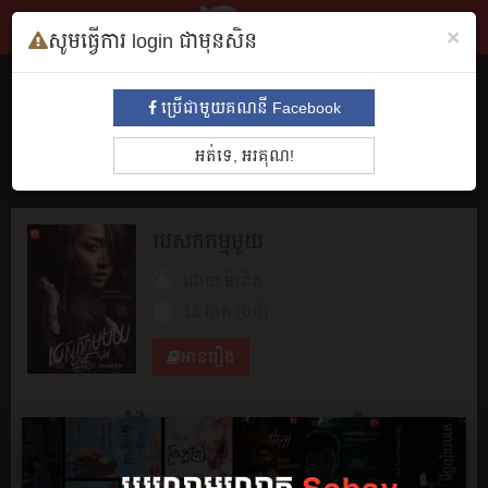
×
សូមធ្វើការ login ជាមុនសិន
សៀវភៅ
ប្រើជាមួយគណនី Facebook
ទាំងអស់
មនោសញ្ចេតនា​
គុននិយម
ព្រឺព្រួច
ស៊ើបអង្កេត
ប្រវត្តិ
អត់ទេ, អរគុណ!
អាថ៌កំបាំង
រឿងព្រេង
សម្រង់សម្ដី
កំប្លែង
អក្សរសិល្បិ៍
BL
បេសកកម្ម​មួយ
ដោយ
ម៉ានិត
13 ភាគ (ចប់)
អានរឿង
ចែករំលែក
រក្សាទុក