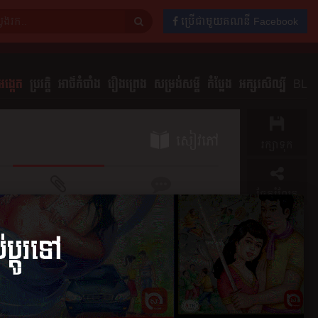
ប្រើជាមួយគណនី Facebook
ង្កេត
ប្រវត្តិ
អាថ៌កំបាំង
រឿងព្រេង
សម្រង់សម្ដី
កំប្លែង
អក្សរសិល្បិ៍
BL
សៀវភៅ
រក្សាទុក
ចែករំលែក
ភាគ
មតិយោបល់
0
ភាគ​ទី​២
០១៧
២១ កុម្ភៈ ២០១៧