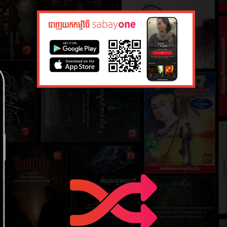
ភាគ​ទី​៣
២១ កុម្ភៈ ២
ភាគ​ទី​៥
២១ កុម្ភៈ ២
ភាគ​ទី​៧
២១ កុម្ភៈ ២
ភាគ​ទី​៩
២១ កុម្ភៈ ២
ភាគ​ទី​១១
២១ កុម្ភៈ ២