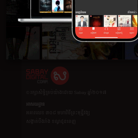
​© រក្សា​សិទ្ធិ​គ្រប់​យ៉ាង​ដោយ​ Sabay ឆ្នាំ​២០១៧
អាសយដ្ឋាន
អគារ​លេខ ៣០៨ មហាវិថីព្រះមុន្នីវង្ស
សង្កាត់បឹងរាំង ខណ្ឌដូនពេញ