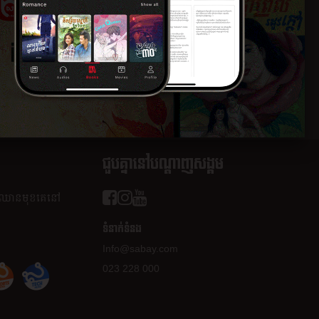
០១៧
ជួបគ្នានៅបណ្តាញសង្គម
ត​ឈាន​មុខ​គេ​នៅ​
ទំនាក់ទំនង
Info@sabay.com
023 228 000