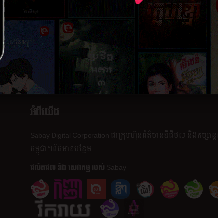
ភាគ​បញ្ចប់
២១ កុម្ភៈ ២
អំពីយើង
Sabay Digital Corporation
ជា​ក្រុមហ៊ុន​ព័ត៌មាន​ឌីជីថល និង​កម្សាន្
កម្ពុជា។
ព័ត៌មាន​បន្ថែម
ផលិត​ផល​ និង​ សេវាកម្ម របស់ Sabay