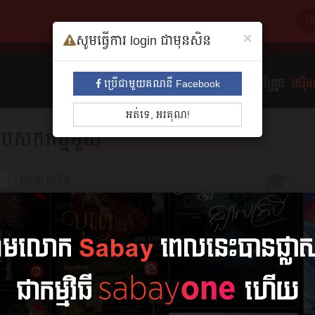
×
សូមធ្វើការ login ជាមុនសិន
ទាំងអស់
មនោសញ្ចេតនា​
គុននិយម
ព្រឺព្រួច
ស៊ើបអ
ប្រើជាមួយគណនី Facebook
អត់ទេ, អរគុណ!
បេសកកម្ម​មួយ
ដោយ
ម៉ានិត
សង្ខេប
13 ភាគ (ចប់)
អានរឿង
ភាគ​ទី​១
២១ កុម្ភៈ ២