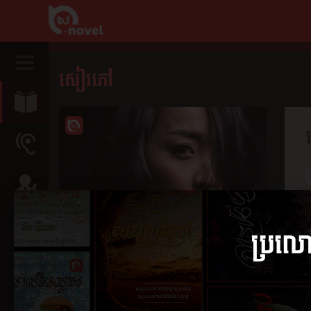
សៀវភៅ