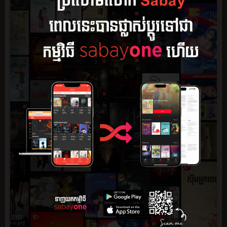
សង្ខេប
ភាគ
មតិយោបល់
0
ភ្នាក់ងារសម្ងាត់ស្រី ណូរ៉ា បានតម្រូវឲ្យចុះបេសកកម្មស្វែងរកទីតាំង
អាវុធនុយក្លេអ៊ែ និងគ្រឿងញៀន ដែលឈ្មួញខុសច្បាប់កំពុងជួញដូរជា
សម្ងាត់។
តាមទិន្នន័យពី MIA (Max Intelligence Agency) គោលដៅដែលនាង
ត្រូវបន្លំខ្លួនចូលទៅជិតលើកនេះ គឺជាបុរសម្នាក់ ឈ្មោះ ឆាម ភីតា ដែល
កំពុងរស់នៅលាក់ប្រវត្តិ ដោយប្រើស្បែកមុខជានិស្សិតតូរ្យតន្ត្រី។
បន្លំខ្លួនបានមិនយូរប៉ុន្មាន នាងបែរជាត្រូវបញ្ជាឲ្យសម្លាប់ឆាមចោល ទាំង
ដែលមិនទាន់បានស៊ើបរកឃើញអាវុធនុយក្លេអ៊ែ ប៉ុន្តែនាងជាភ្នាក់ងារ
សម្ងាត់ នាងមិនមែនជាឃាតករឡើយ។
ការបានជួបបុរសម្នាក់នេះ ជីវិតនាងបានប្រែប្រួលពីអាក្រក់ទៅល្អ
ហើយពីល្អទៅអាក្រក់។
អារម្មណ៍ល្អៗរវាងនាងនិងឆាម កាន់រីកដុះដាល រហូតនាងមិនអាច