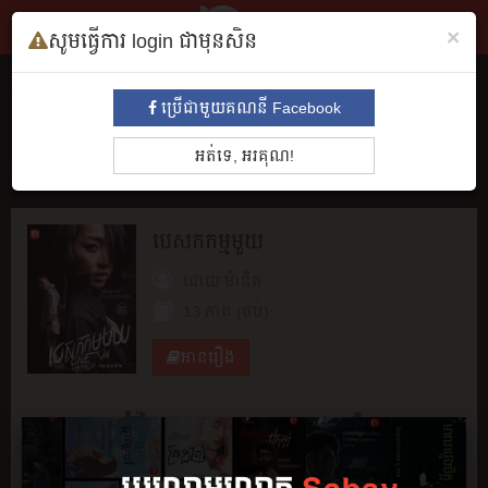
×
សូមធ្វើការ login ជាមុនសិន
សៀវភៅ
ប្រើជាមួយគណនី Facebook
ទាំងអស់
មនោសញ្ចេតនា​
គុននិយម
ព្រឺព្រួច
ស៊ើបអង្កេត
ប្រវត្តិ
អត់ទេ, អរគុណ!
អាថ៌កំបាំង
រឿងព្រេង
សម្រង់សម្ដី
កំប្លែង
អក្សរសិល្បិ៍
BL
បេសកកម្ម​មួយ
ដោយ
ម៉ានិត
13 ភាគ (ចប់)
អានរឿង
ចែករំលែក
រក្សាទុក