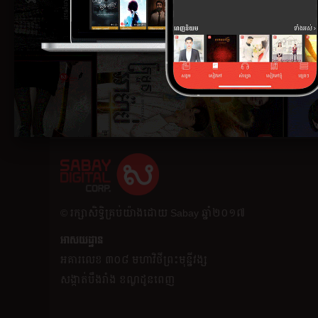
​© រក្សា​សិទ្ធិ​គ្រប់​យ៉ាង​ដោយ​ Sabay ឆ្នាំ​២០១៧
អាសយដ្ឋាន
អគារ​លេខ ៣០៨ មហាវិថីព្រះមុន្នីវង្ស
សង្កាត់បឹងរាំង ខណ្ឌដូនពេញ