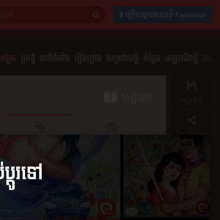
ប្រើជាមួយគណនី Facebook
ង្កេត
ប្រវត្តិ
អាថ៌កំបាំង
រឿងព្រេង
សម្រង់សម្ដី
កំប្លែង
អក្សរសិល្បិ៍
BL
សៀវភៅ
រក្សាទុក
ចែករំលែក
ភាគ
មតិយោបល់
0
ភាគ​ទី​២
០១៧
២១ កុម្ភៈ ២០១៧