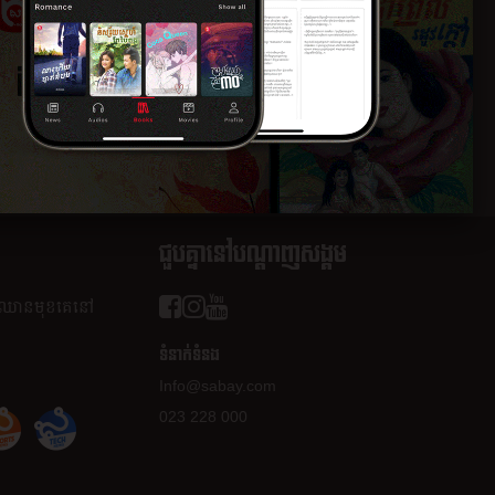
០១៧
ជួបគ្នានៅបណ្តាញសង្គម
ត​ឈាន​មុខ​គេ​នៅ​
ទំនាក់ទំនង
Info@sabay.com
023 228 000