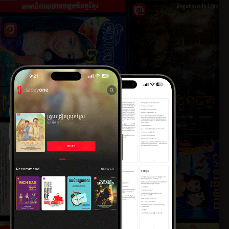
ភាគ​ទី​៤
០១៧
២១ កុម្ភៈ ២០១៧
ភាគ​ទី​៦
០១៧
២១ កុម្ភៈ ២០១៧
ភាគ​ទី​៨
០១៧
២១ កុម្ភៈ ២០១៧
ភាគ​ទី​១០
០១៧
២១ កុម្ភៈ ២០១៧
ភាគ​ទី​១២
០១៧
២១ កុម្ភៈ ២០១៧