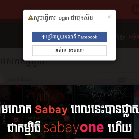
×
សូមធ្វើការ login ជាមុនសិន
ទាំងអស់
មនោសញ្ចេតនា​
គុននិយម
ព្រឺព្រួច
ស៊ើបអ
ប្រើជាមួយគណនី Facebook
អត់ទេ, អរគុណ!
បេសកកម្ម​មួយ
ដោយ
ម៉ានិត
សង្ខេប
13 ភាគ (ចប់)
អានរឿង
ភាគ​ទី​១
២១ កុម្ភៈ ២