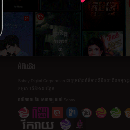
ភាគ​បញ្ចប់
២១ កុម្ភៈ ២
អំពីយើង
Sabay Digital Corporation
ជា​ក្រុមហ៊ុន​ព័ត៌មាន​ឌីជីថល និង​កម្សាន្
កម្ពុជា។
ព័ត៌មាន​បន្ថែម
ផលិត​ផល​ និង​ សេវាកម្ម របស់ Sabay