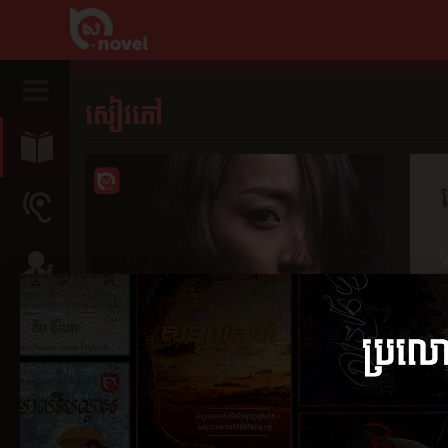
សៀវភៅ