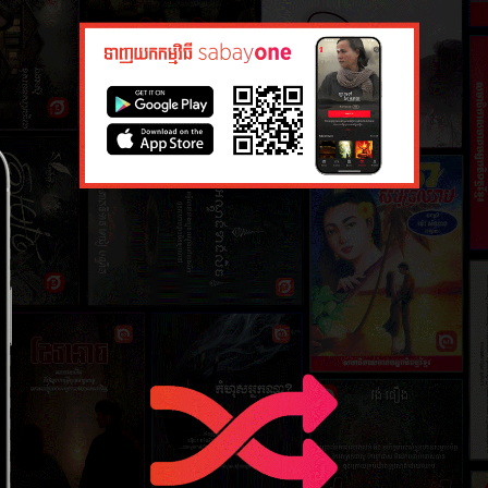
ភាគ​ទី​៣
២១ កុម្ភៈ ២
ភាគ​ទី​៥
២១ កុម្ភៈ ២
ភាគ​ទី​៧
២១ កុម្ភៈ ២
ភាគ​ទី​៩
២១ កុម្ភៈ ២
ភាគ​ទី​១១
២១ កុម្ភៈ ២