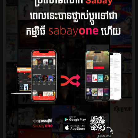
សង្ខេប
ភាគ
មតិយោបល់
0
ភ្នាក់ងារសម្ងាត់ស្រី ណូរ៉ា បានតម្រូវឲ្យចុះបេសកកម្មស្វែងរកទីតាំង
អាវុធនុយក្លេអ៊ែ និងគ្រឿងញៀន ដែលឈ្មួញខុសច្បាប់កំពុងជួញដូរជា
សម្ងាត់។
តាមទិន្នន័យពី MIA (Max Intelligence Agency) គោលដៅដែលនាង
ត្រូវបន្លំខ្លួនចូលទៅជិតលើកនេះ គឺជាបុរសម្នាក់ ឈ្មោះ ឆាម ភីតា ដែល
កំពុងរស់នៅលាក់ប្រវត្តិ ដោយប្រើស្បែកមុខជានិស្សិតតូរ្យតន្ត្រី។
បន្លំខ្លួនបានមិនយូរប៉ុន្មាន នាងបែរជាត្រូវបញ្ជាឲ្យសម្លាប់ឆាមចោល ទាំង
ដែលមិនទាន់បានស៊ើបរកឃើញអាវុធនុយក្លេអ៊ែ ប៉ុន្តែនាងជាភ្នាក់ងារ
សម្ងាត់ នាងមិនមែនជាឃាតករឡើយ។
ការបានជួបបុរសម្នាក់នេះ ជីវិតនាងបានប្រែប្រួលពីអាក្រក់ទៅល្អ
ហើយពីល្អទៅអាក្រក់។
អារម្មណ៍ល្អៗរវាងនាងនិងឆាម កាន់រីកដុះដាល រហូតនាងមិនអាច