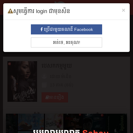
×
សូមធ្វើការ login ជាមុនសិន
សៀវភៅ
ប្រើជាមួយគណនី Facebook
ទាំងអស់
មនោសញ្ចេតនា​
គុននិយម
ព្រឺព្រួច
ស៊ើបអង្កេត
ប្រវត្តិ
អត់ទេ, អរគុណ!
អាថ៌កំបាំង
រឿងព្រេង
សម្រង់សម្ដី
កំប្លែង
អក្សរសិល្បិ៍
BL
បេសកកម្ម​មួយ
ដោយ
ម៉ានិត
13 ភាគ (ចប់)
អានរឿង
ចែករំលែក
រក្សាទុក